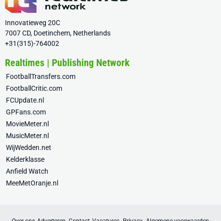
Innovatieweg 20C
7007 CD, Doetinchem, Netherlands
+31(315)-764002
Realtimes | Publishing Network
FootballTransfers.com
FootballCritic.com
FCUpdate.nl
GPFans.com
MovieMeter.nl
MusicMeter.nl
WijWedden.net
Kelderklasse
Anfield Watch
MeeMetOranje.nl