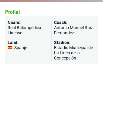
Profiel
Naam:
Coach:
Real Balompédica
Antonio Manuel Ruiz
Linense
Fernandez
Land:
Stadion:
Spanje
Estadio Municipal de
La Línea de la
Concepción