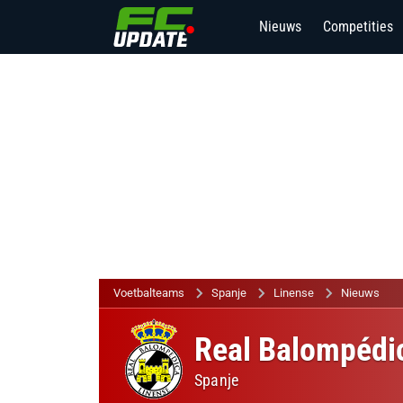
Nieuws
Competities
Voetbalteams
Spanje
Linense
Nieuws
Real Balompédi
Spanje