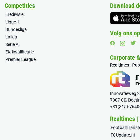
Competities
Download d
Eredivisie
Ligue 1
Bundesliga
Volg ons op
Laliga
Serie A
EK-kwalificatie
Corporate 
Premier League
Realtimes - Pu
Innovatieweg 
7007 CD, Doeti
+31(315)-7640
Realtimes |
FootballTrans
FCUpdate.nl