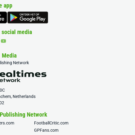
e app
 social media
& Media
blishing Network
20C
nchem, Netherlands
02
 Publishing Network
fers.com
FootballCritic.com
GPFans.com