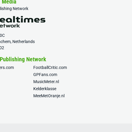
& Media
blishing Network
20C
nchem, Netherlands
02
 Publishing Network
fers.com
FootballCritic.com
GPFans.com
MusicMeter.nl
Kelderklasse
MeeMetOranje.nl