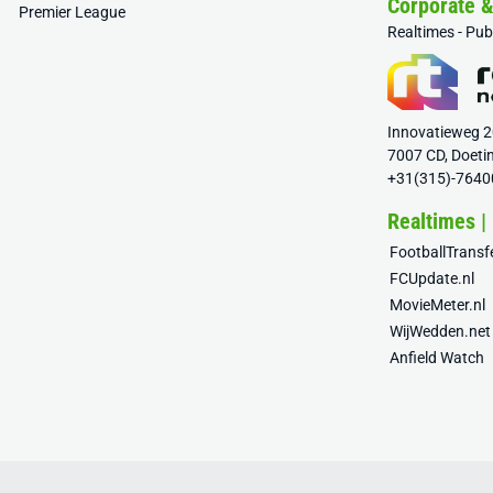
Corporate 
Premier League
Realtimes - Pu
Innovatieweg 
7007 CD, Doeti
+31(315)-7640
Realtimes |
FootballTrans
FCUpdate.nl
MovieMeter.nl
WijWedden.net
Anfield Watch