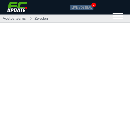
2
LIVE VOETBAL
Voetbalteams
Zweden