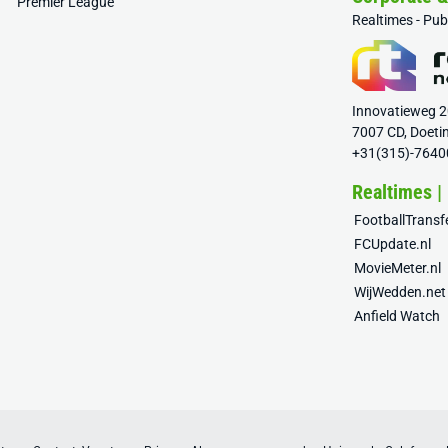
Premier League
Realtimes - Pu
Innovatieweg 
7007 CD, Doeti
+31(315)-7640
Realtimes |
FootballTrans
FCUpdate.nl
MovieMeter.nl
WijWedden.net
Anfield Watch