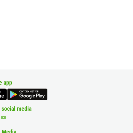
e app
 social media
& Media