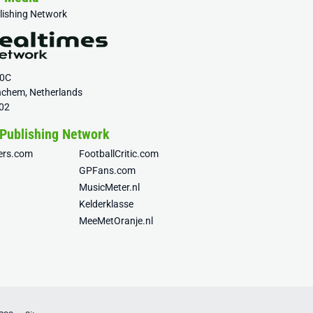
blishing Network
20C
nchem, Netherlands
02
 Publishing Network
fers.com
FootballCritic.com
GPFans.com
MusicMeter.nl
Kelderklasse
MeeMetOranje.nl