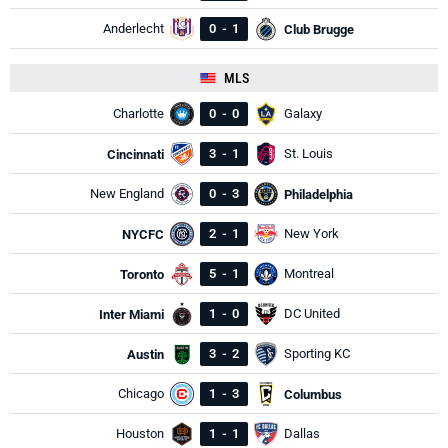
Anderlecht
0
-
1
Club Brugge
MLS
Charlotte
0
-
0
Galaxy
3
-
1
St. Louis
Cincinnati
New England
0
-
3
Philadelphia
2
-
1
New York
NYCFC
5
-
1
Montreal
Toronto
1
-
0
DC United
Inter Miami
3
-
2
Sporting KC
Austin
Chicago
1
-
3
Columbus
Houston
1
-
1
Dallas