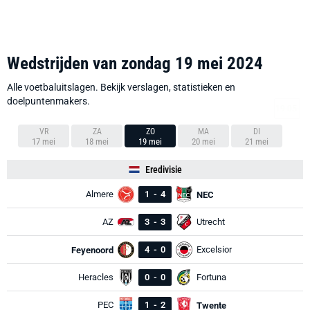
Wedstrijden van zondag 19 mei 2024
Alle voetbaluitslagen. Bekijk verslagen, statistieken en
doelpuntenmakers.
VR
ZA
ZO
MA
DI
17 mei
18 mei
19 mei
20 mei
21 mei
Eredivisie
Almere
1
-
4
NEC
AZ
3
-
3
Utrecht
4
-
0
Excelsior
Feyenoord
Heracles
0
-
0
Fortuna
PEC
1
-
2
Twente