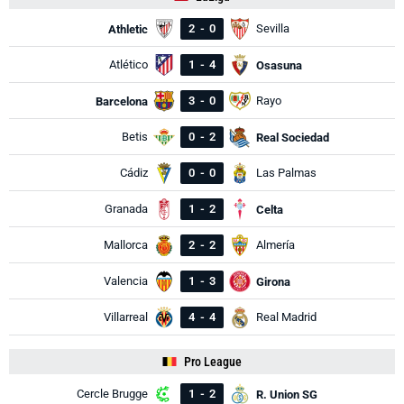
2
-
0
Sevilla
Athletic
Atlético
1
-
4
Osasuna
3
-
0
Rayo
Barcelona
Betis
0
-
2
Real Sociedad
Cádiz
0
-
0
Las Palmas
Granada
1
-
2
Celta
Mallorca
2
-
2
Almería
Valencia
1
-
3
Girona
Villarreal
4
-
4
Real Madrid
Pro League
Cercle Brugge
1
-
2
R. Union SG