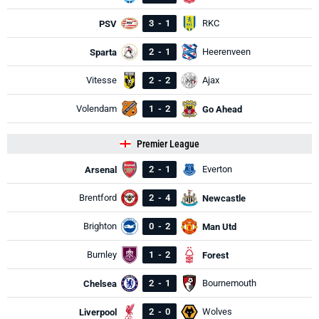
3
-
1
RKC
PSV
2
-
1
Heerenveen
Sparta
Vitesse
2
-
2
Ajax
Volendam
1
-
2
Go Ahead
Premier League
2
-
1
Everton
Arsenal
Brentford
2
-
4
Newcastle
Brighton
0
-
2
Man Utd
Burnley
1
-
2
Forest
2
-
1
Bournemouth
Chelsea
2
-
0
Wolves
Liverpool