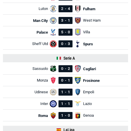
Luton
2
-
4
Fulham
3
-
1
West Ham
Man City
5
-
0
Villa
Palace
Sheff Utd
0
-
3
Spurs
Serie A
Sassuolo
0
-
2
Cagliari
Monza
0
-
1
Frosinone
Udinese
1
-
1
Empoli
Inter
1
-
1
Lazio
1
-
0
Genoa
Roma
LaLiga