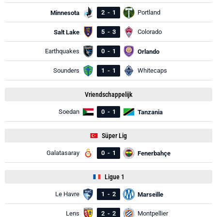
2
-
1
Portland
Minnesota
5
-
3
Colorado
Salt Lake
Earthquakes
0
-
1
Orlando
Sounders
1
-
1
Whitecaps
Vriendschappelijk
Soedan
0
-
1
Tanzania
Süper Lig
Galatasaray
0
-
1
Fenerbahçe
Ligue 1
Le Havre
1
-
2
Marseille
Lens
2
-
2
Montpellier