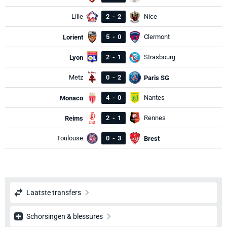
Lille
2
-
2
Nice
5
-
0
Clermont
Lorient
2
-
1
Strasbourg
Lyon
Metz
0
-
2
Paris SG
4
-
0
Nantes
Monaco
2
-
1
Rennes
Reims
Toulouse
0
-
3
Brest
Laatste transfers
Schorsingen & blessures