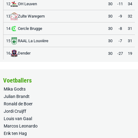
OH Leuven
30
-11
34
12
Zulte Waregem
30
-9
32
13
Cercle Brugge
30
-8
31
14
RAAL La Louvière
30
-7
31
15
Dender
30
-27
19
16
Voetballers
Mika Godts
Julian Brandt
Ronald de Boer
Jordi Cruijff
Louis van Gaal
Marcos Leonardo
Erik ten Hag