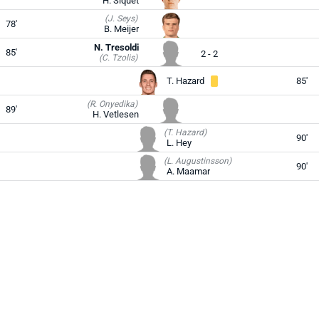
H. Siquet
(J. Seys)
78'
B. Meijer
N. Tresoldi
85'
2 - 2
(C. Tzolis)
T. Hazard
85'
(R. Onyedika)
89'
H. Vetlesen
(T. Hazard)
90'
L. Hey
(L. Augustinsson)
90'
A. Maamar