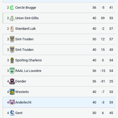
Cercle Brugge
36
-5
41
2
Union Sint-Gillis
40
39
53
2
Standard Luik
40
-2
37
2
Sint-Truiden
30
12
57
3
Sint-Truiden
40
15
43
3
Sporting Charleroi
40
0
34
3
RAAL La Louvière
36
-15
34
3
Dender
36
-31
25
4
Westerlo
40
-7
33
4
Anderlecht
40
-3
33
4
Gent
30
6
45
4