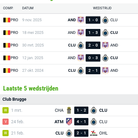
COMP.
DATUM
WEDSTRIJD
PRO
9 nov. 2025
AND
1
-
0
CLU
PRO
18 mei 2025
AND
1
-
3
CLU
PRO
30 mrt. 2025
CLU
2
-
0
AND
PRO
12 jan. 2025
AND
0
-
3
CLU
PRO
27 okt. 2024
CLU
2
-
1
AND
Laatste 5 wedstrijden
Club Brugge
W
1 mrt.
CHA
1
-
2
CLU
V
24 feb.
ATM
4
-
1
CLU
W
21 feb.
CLU
2
-
1
OHL