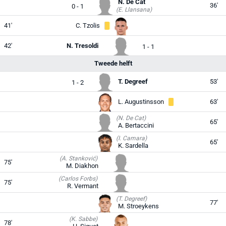
N. De Cat
36'
0 - 1
(E. Llansana)
41'
C. Tzolis
42'
N. Tresoldi
1 - 1
Tweede helft
T. Degreef
53'
1 - 2
L. Augustinsson
63'
(N. De Cat)
65'
A. Bertaccini
(I. Camara)
65'
K. Sardella
(A. Stanković)
75'
M. Diakhon
(Carlos Forbs)
75'
R. Vermant
(T. Degreef)
77'
M. Stroeykens
(K. Sabbe)
78'