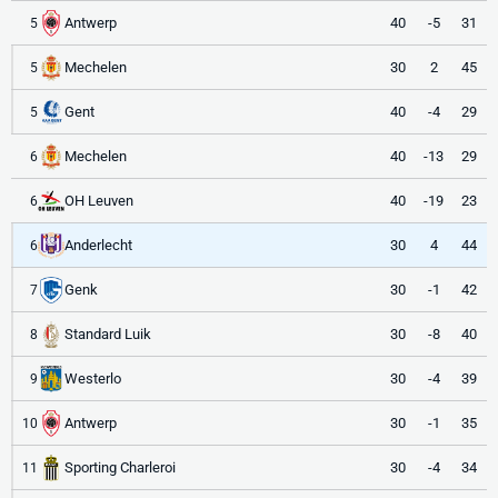
Antwerp
40
-5
31
5
Mechelen
30
2
45
5
Gent
40
-4
29
5
Mechelen
40
-13
29
6
OH Leuven
40
-19
23
6
Anderlecht
30
4
44
6
Genk
30
-1
42
7
Standard Luik
30
-8
40
8
Westerlo
30
-4
39
9
Antwerp
30
-1
35
10
Sporting Charleroi
30
-4
34
11