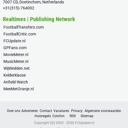
7007 CD, Doetinchem, Netherlands
+31(315)-764002
Realtimes | Publishing Network
FootballTransfers.com
FootballCritic.com
FCUpdate.nl
GPFans.com
MovieMeter.nl
MusicMeter.nl
WijWedden.net
Kelderklasse
Anfield Watch
MeeMetOranje.nl
Over ons
Adverteren
Contact
Vacatures
Privacy
Algemene voorwaarden
Huisregels
Colofon
RSS
Sitemap
Copyright (©) 2005 - 2026
FCUpdate.nl