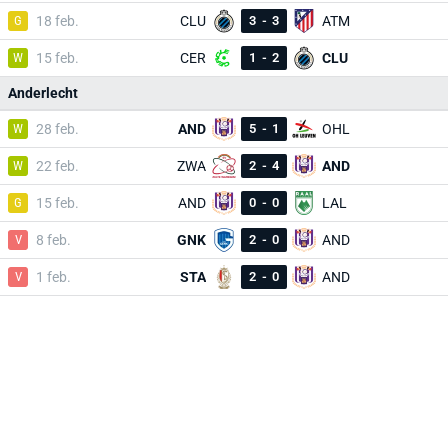
G
18 feb.
CLU
3
-
3
ATM
W
15 feb.
CER
1
-
2
CLU
Anderlecht
W
28 feb.
AND
5
-
1
OHL
W
22 feb.
ZWA
2
-
4
AND
G
15 feb.
AND
0
-
0
LAL
V
8 feb.
GNK
2
-
0
AND
V
1 feb.
STA
2
-
0
AND