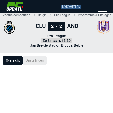
LIVE VOETBAL
Voetbalcompetities
België
Pro League
Programma & Uitslagen
CLU
AND
2
-
2
Pro League
Zo 8 maart, 13:30
Jan Breydelstadion Brugge, België
Overzicht
Opstellingen