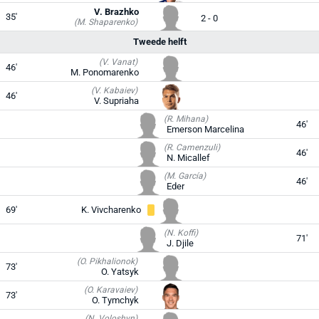
V. Brazhko
35'
2 - 0
(M. Shaparenko)
Tweede helft
(V. Vanat)
46'
M. Ponomarenko
(V. Kabaiev)
46'
V. Supriaha
(R. Mihana)
46'
Emerson Marcelina
(R. Camenzuli)
46'
N. Micallef
(M. García)
46'
Eder
69'
K. Vivcharenko
(N. Koffi)
71'
J. Djile
(O. Pikhalionok)
73'
O. Yatsyk
(O. Karavaiev)
73'
O. Tymchyk
(N. Voloshyn)