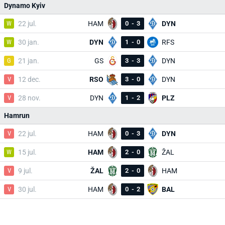
Dynamo Kyiv
W
22 jul.
HAM
0
-
3
DYN
W
30 jan.
DYN
1
-
0
RFS
G
21 jan.
GS
3
-
3
DYN
V
12 dec.
RSO
3
-
0
DYN
V
28 nov.
DYN
1
-
2
PLZ
Hamrun
V
22 jul.
HAM
0
-
3
DYN
W
15 jul.
HAM
2
-
0
ŽAL
V
9 jul.
ŽAL
2
-
0
HAM
V
30 jul.
HAM
0
-
2
BAL