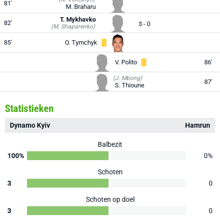
81'
M. Braharu
T. Mykhavko
82'
3 - 0
(M. Shaparenko)
85'
O. Tymchyk
V. Polito
86'
(J. Mbong)
87'
S. Thioune
Statistieken
Dynamo Kyiv
Hamrun
Balbezit
100%
0%
Schoten
3
0
Schoten op doel
3
0