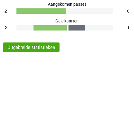
Aangekomen passes
2
0
Gele kaarten
2
1
Uitgebreide statistieken