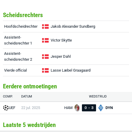
Scheidsrechters
Hoofdscheidrechter
Jakob Alexander Sundberg
Assistent-
Victor Skytte
scheidsrechter 1
Assistent-
Jesper Dahl
scheidsrechter 2
Vierde official
Lasse Læbel Graagaard
Eerdere ontmoetingen
COMP.
DATUM
WEDSTRIJD
UEF
22 jul. 2025
HAM
0
-
3
DYN
Laatste 5 wedstrijden