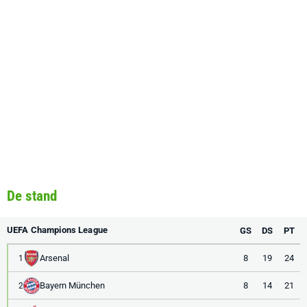
De stand
UEFA Champions League
GS
DS
PT
Arsenal
8
19
24
1
Bayern München
8
14
21
2