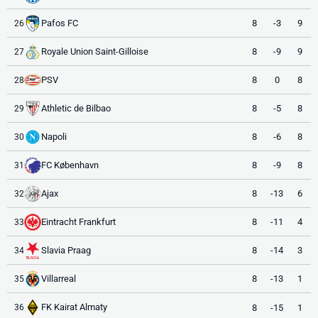
Pafos FC
8
-3
9
26
Royale Union Saint-Gilloise
8
-9
9
27
PSV
8
0
8
28
Athletic de Bilbao
8
-5
8
29
Napoli
8
-6
8
30
FC København
8
-9
8
31
Ajax
8
-13
6
32
Eintracht Frankfurt
8
-11
4
33
Slavia Praag
8
-14
3
34
Villarreal
8
-13
1
35
FK Kairat Almaty
8
-15
1
36