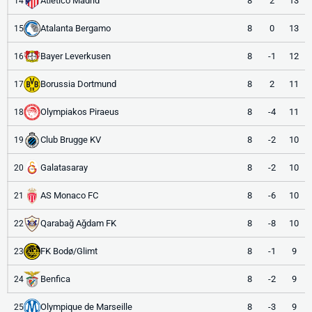
Atlético Madrid
8
2
13
14
Atalanta Bergamo
8
0
13
15
Bayer Leverkusen
8
-1
12
16
Borussia Dortmund
8
2
11
17
Olympiakos Piraeus
8
-4
11
18
Club Brugge KV
8
-2
10
19
Galatasaray
8
-2
10
20
AS Monaco FC
8
-6
10
21
Qarabağ Ağdam FK
8
-8
10
22
FK Bodø/Glimt
8
-1
9
23
Benfica
8
-2
9
24
Olympique de Marseille
8
-3
9
25