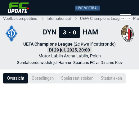
LIVE VOETBAL
Voetbalcompetities
Internationaal
UEFA Champions League
Pro
DYN
HAM
3
-
0
UEFA Champions League
(2e Kwalificatieronde)
Di 29 jul. 2025, 20:00
Motor Lublin Arena Lublin, Polen
Gerelateerde wedstrijd: Hamrun Spartans FC vs Dinamo Kiev
Overzicht
Opstellingen
Spelerstatistieken
Statistieken