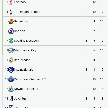
Liverpool
8
12
18
3
Tottenham Hotspur
8
10
17
4
Barcelona
8
8
16
5
Chelsea
8
7
16
6
Sporting Lissabon
8
6
16
7
Manchester City
8
6
16
8
Real Madrid
8
9
15
9
Internazionale
8
8
15
10
Paris Saint-Germain FC
8
10
14
11
Newcastle United
8
10
14
12
Juventus
8
4
13
13