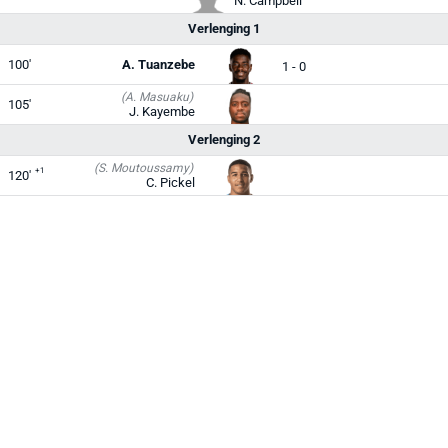
N. Campbell
Verlenging 1
100'
A. Tuanzebe
1 - 0
(A. Masuaku)
105'
J. Kayembe
Verlenging 2
(S. Moutoussamy)
+1
120'
C. Pickel