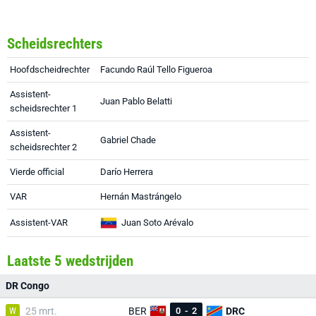
Scheidsrechters
Hoofdscheidrechter
Facundo Raúl Tello Figueroa
Assistent-
Juan Pablo Belatti
scheidsrechter 1
Assistent-
Gabriel Chade
scheidsrechter 2
Vierde official
Darío Herrera
VAR
Hernán Mastrángelo
Assistent-VAR
Juan Soto Arévalo
Laatste 5 wedstrijden
DR Congo
W
25 mrt.
BER
0
-
2
DRC