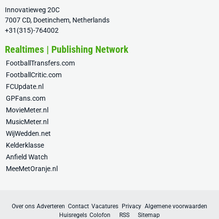
Innovatieweg 20C
7007 CD, Doetinchem, Netherlands
+31(315)-764002
Realtimes | Publishing Network
FootballTransfers.com
FootballCritic.com
FCUpdate.nl
GPFans.com
MovieMeter.nl
MusicMeter.nl
WijWedden.net
Kelderklasse
Anfield Watch
MeeMetOranje.nl
Over ons
Adverteren
Contact
Vacatures
Privacy
Algemene voorwaarden
Huisregels
Colofon
RSS
Sitemap