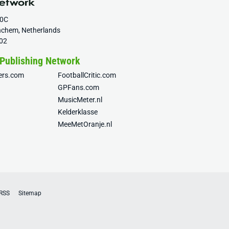
20C
nchem, Netherlands
02
 Publishing Network
fers.com
FootballCritic.com
GPFans.com
MusicMeter.nl
Kelderklasse
MeeMetOranje.nl
RSS
Sitemap