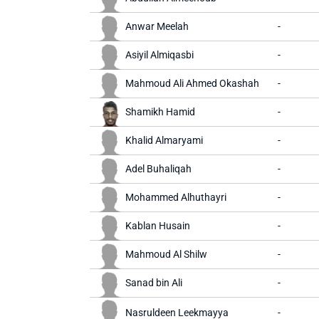
Anwar Meelah
-
Asiyil Almiqasbi
-
Mahmoud Ali Ahmed Okashah
-
Shamikh Hamid
-
Khalid Almaryami
-
Adel Buhaliqah
-
Mohammed Alhuthayri
-
Kablan Husain
-
Mahmoud Al Shilw
-
Sanad bin Ali
-
Nasruldeen Leekmayya
-