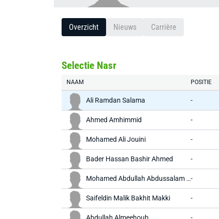
Overzicht
Nieuws
Carrière
Selectie Nasr
NAAM
POSITIE
Ali Ramdan Salama
-
Ahmed Amhimmid
-
Mohamed Ali Jouini
-
Bader Hassan Bashir Ahmed
-
Mohamed Abdullah Abdussalam Al Tubal
-
Saifeldin Malik Bakhit Makki
-
Abdullah Almeehoub
-