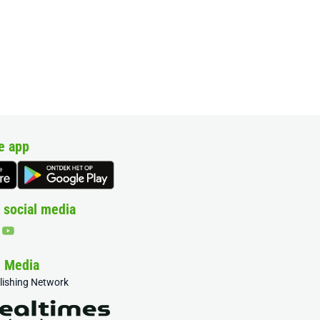
e app
 social media
& Media
blishing Network