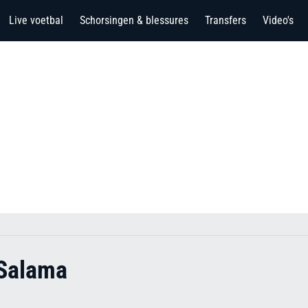
Live voetbal
Schorsingen & blessures
Transfers
Video's
Salama