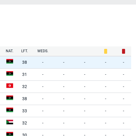
NAT.
LFT.
WEDS.
38
-
-
-
-
-
31
-
-
-
-
-
32
-
-
-
-
-
38
-
-
-
-
-
33
-
-
-
-
-
32
-
-
-
-
-
30
-
-
-
-
-