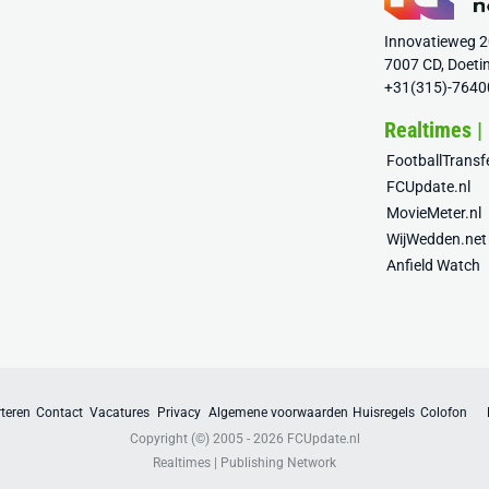
Innovatieweg 
7007 CD, Doeti
+31(315)-7640
Realtimes |
FootballTrans
FCUpdate.nl
MovieMeter.nl
WijWedden.net
Anfield Watch
teren
Contact
Vacatures
Privacy
Algemene voorwaarden
Huisregels
Colofon
Copyright (©) 2005 - 2026
FCUpdate.nl
Realtimes | Publishing Network