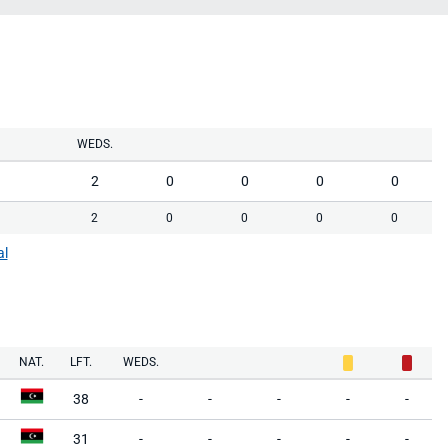
WEDS.
2
0
0
0
0
2
0
0
0
0
al
NAT.
LFT.
WEDS.
38
-
-
-
-
-
31
-
-
-
-
-