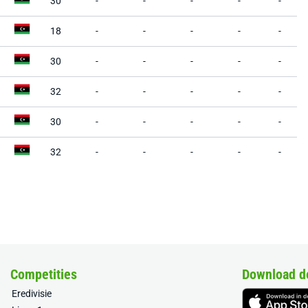
30
-
-
-
-
-
18
-
-
-
-
-
30
-
-
-
-
-
32
-
-
-
-
-
30
-
-
-
-
-
32
-
-
-
-
-
Competities
Download d
Eredivisie