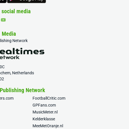
 social media
& Media
blishing Network
20C
nchem, Netherlands
02
 Publishing Network
fers.com
FootballCritic.com
GPFans.com
MusicMeter.nl
Kelderklasse
MeeMetOranje.nl