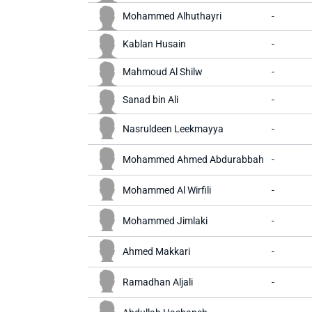
Mohammed Alhuthayri
-
Kablan Husain
-
Mahmoud Al Shilw
-
Sanad bin Ali
-
Nasruldeen Leekmayya
-
Mohammed Ahmed Abdurabbah
-
Mohammed Al Wirfili
-
Mohammed Jimlaki
-
Ahmed Makkari
-
Ramadhan Aljali
-