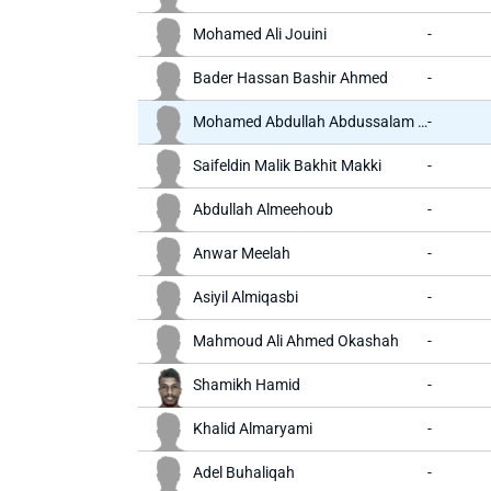
Mohamed Ali Jouini
-
Bader Hassan Bashir Ahmed
-
Mohamed Abdullah Abdussalam Al Tubal
-
Saifeldin Malik Bakhit Makki
-
Abdullah Almeehoub
-
Anwar Meelah
-
Asiyil Almiqasbi
-
Mahmoud Ali Ahmed Okashah
-
Shamikh Hamid
-
Khalid Almaryami
-
Adel Buhaliqah
-