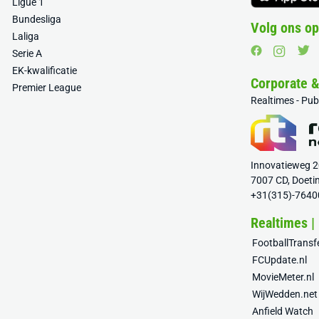
Ligue 1
Bundesliga
Volg ons op
Laliga
Serie A
EK-kwalificatie
Corporate 
Premier League
Realtimes - Pu
Innovatieweg 
7007 CD, Doeti
+31(315)-7640
Realtimes |
FootballTrans
FCUpdate.nl
MovieMeter.nl
WijWedden.net
Anfield Watch