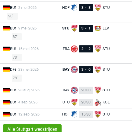
BUN
2 mei 2026
HOF
3
-
3
STU
90'
BUN
9 mei 2026
STU
3
-
1
LEV
87'
BUN
16 mei 2026
FRA
2
-
2
STU
73'
DFB
23 mei 2026
BAY
3
-
0
STU
78'
BUN
28 aug. 2026
BAY
20:30
STU
BUN
4 sep. 2026
STU
20:30
KOE
BUN
12 sep. 2026
HOF
15:30
STU
Alle Stuttgart wedstrijden