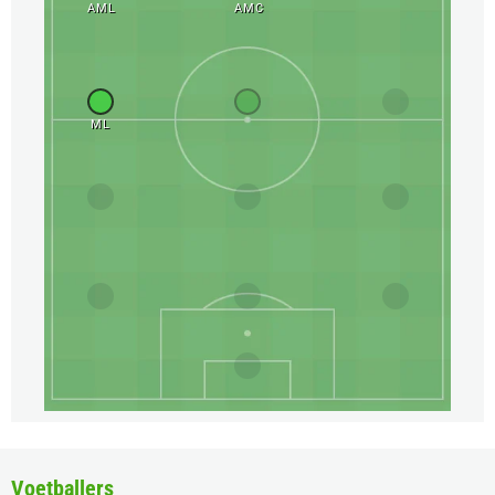
AML
AMC
ML
Voetballers