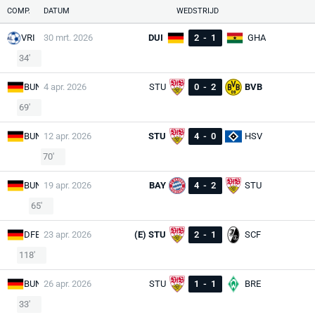
COMP.
DATUM
WEDSTRIJD
VRI
30 mrt. 2026
DUI
2
-
1
GHA
34'
BUN
4 apr. 2026
STU
0
-
2
BVB
69'
BUN
12 apr. 2026
STU
4
-
0
HSV
70'
BUN
19 apr. 2026
BAY
4
-
2
STU
65'
DFB
23 apr. 2026
(E) STU
2
-
1
SCF
118'
BUN
26 apr. 2026
STU
1
-
1
BRE
33'