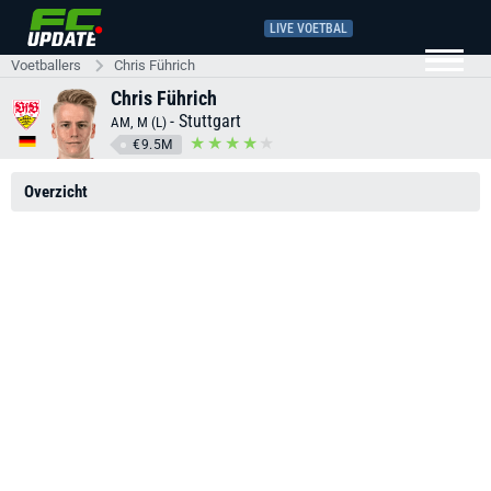
LIVE VOETBAL
Voetballers
Chris Führich
Chris Führich
-
Stuttgart
AM, M (L)
€9.5M
Overzicht