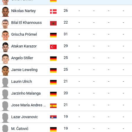
26
-
-
-
-
Nikolas Nartey
22
-
-
-
-
Bilal El Khannouss
31
-
-
-
-
Grischa Prömel
29
-
-
-
-
Atakan Karazor
25
-
-
-
-
Angelo Stiller
25
-
-
-
-
Jamie Leweling
21
-
-
-
-
Laurin Ulrich
20
-
-
-
-
Jarzinho Malanga
21
-
-
-
-
Jose María Andres Baixauli
19
-
-
-
-
Lazar Jovanovic
19
-
-
-
-
M. Ćatović