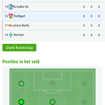
Schalke 04
0
0
0
15
Stuttgart
0
0
0
16
Union Berlin
0
0
0
17
Bremen
0
0
0
18
Stand Bundesliga
Posities in het veld
AL