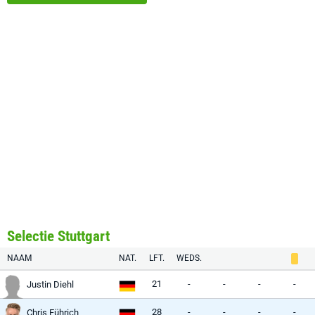
Selectie Stuttgart
NAAM
NAT.
LFT.
WEDS.
21
-
-
-
-
Justin Diehl
28
-
-
-
-
Chris Führich