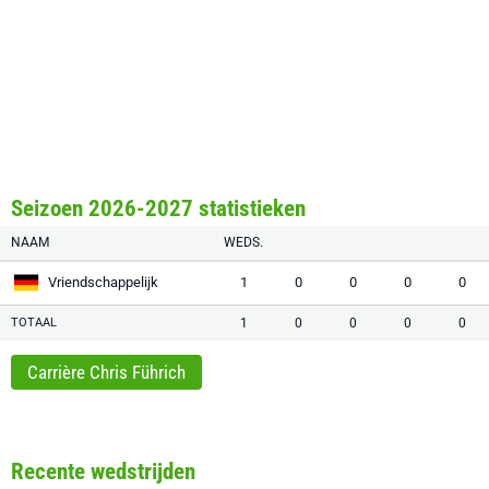
Seizoen 2026-2027 statistieken
NAAM
WEDS.
Vriendschappelijk
1
0
0
0
0
TOTAAL
1
0
0
0
0
Carrière Chris Führich
Recente wedstrijden