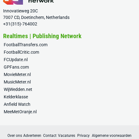
Innovatieweg 20C
7007 CD, Doetinchem, Netherlands
+31(315)-764002
Realtimes | Publishing Network
FootballTransfers.com
FootballCritic.com
FCUpdate.nl
GPFans.com
MovieMeter.nl
MusicMeter.nl
WijWedden.net
Kelderklasse
Anfield Watch
MeeMetOranje.nl
Over ons
Adverteren
Contact
Vacatures
Privacy
Algemene voorwaarden