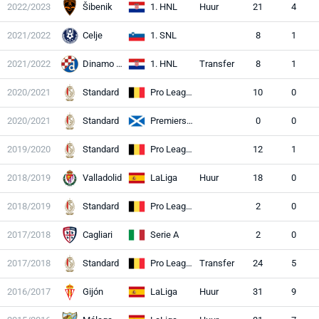
2022/2023
Šibenik
1. HNL
Huur
21
4
2021/2022
Celje
1. SNL
8
1
2021/2022
Dinamo Zagreb
1. HNL
Transfer
8
1
2020/2021
Standard
Pro League
10
0
2020/2021
Standard
Premiership
0
0
2019/2020
Standard
Pro League
12
1
2018/2019
Valladolid
LaLiga
Huur
18
0
2018/2019
Standard
Pro League
2
0
2017/2018
Cagliari
Serie A
2
0
2017/2018
Standard
Pro League
Transfer
24
5
2016/2017
Gijón
LaLiga
Huur
31
9