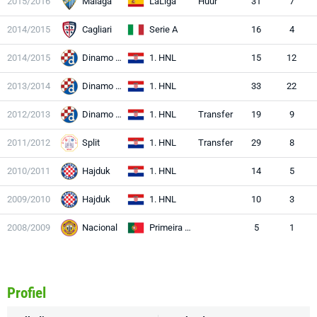
2015/2016
Málaga
LaLiga
Huur
31
7
2014/2015
Cagliari
Serie A
16
4
2014/2015
Dinamo Zagreb
1. HNL
15
12
2013/2014
Dinamo Zagreb
1. HNL
33
22
2012/2013
Dinamo Zagreb
1. HNL
Transfer
19
9
2011/2012
Split
1. HNL
Transfer
29
8
2010/2011
Hajduk
1. HNL
14
5
2009/2010
Hajduk
1. HNL
10
3
2008/2009
Nacional
Primeira Liga
5
1
Profiel