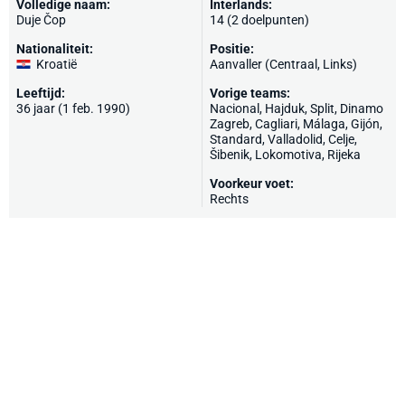
Volledige naam:
Interlands:
Duje Čop
14 (2 doelpunten)
Nationaliteit:
Positie:
Kroatië
Aanvaller (Centraal, Links)
Leeftijd:
Vorige teams:
36 jaar (1 feb. 1990)
Nacional
,
Hajduk
, Split,
Dinamo
Zagreb
,
Cagliari
,
Málaga
,
Gijón
,
Standard
,
Valladolid
,
Celje
,
Šibenik, Lokomotiva,
Rijeka
Voorkeur voet:
Rechts