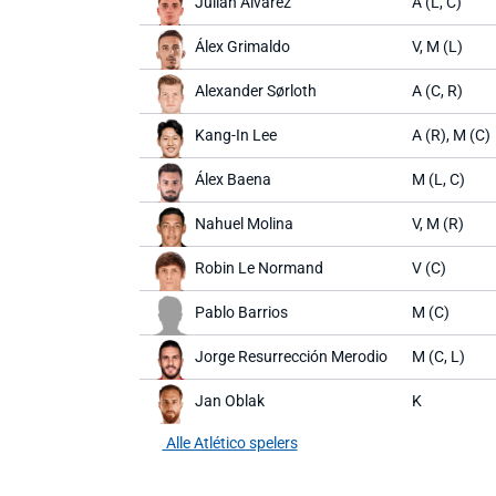
Julián Álvarez
A (L, C)
Álex Grimaldo
V, M (L)
Alexander Sørloth
A (C, R)
Kang-In Lee
A (R), M (C)
Álex Baena
M (L, C)
Nahuel Molina
V, M (R)
Robin Le Normand
V (C)
Pablo Barrios
M (C)
Jorge Resurrección Merodio
M (C, L)
Jan Oblak
K
Alle Atlético spelers