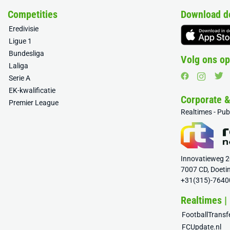
Competities
Download d
Eredivisie
Ligue 1
Bundesliga
Volg ons op
Laliga
Serie A
EK-kwalificatie
Corporate 
Premier League
Realtimes - Pu
Innovatieweg 
7007 CD, Doeti
+31(315)-7640
Realtimes |
FootballTrans
FCUpdate.nl