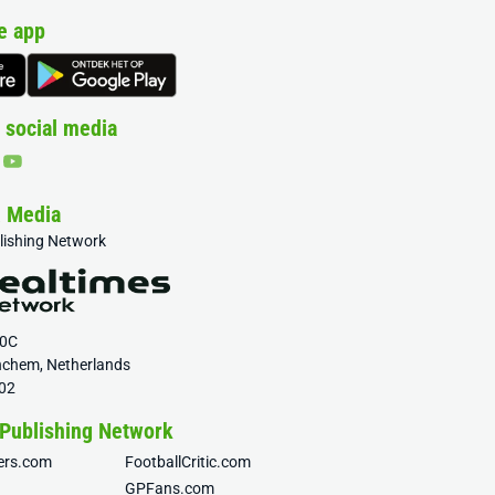
e app
 social media
& Media
blishing Network
20C
nchem, Netherlands
02
 Publishing Network
fers.com
FootballCritic.com
GPFans.com