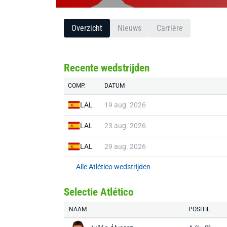
Overzicht
Nieuws
Carrière
Recente wedstrijden
COMP.
DATUM
LAL
19 aug. 2026
LAL
23 aug. 2026
LAL
29 aug. 2026
Alle Atlético wedstrijden
Selectie Atlético
NAAM
POSITIE