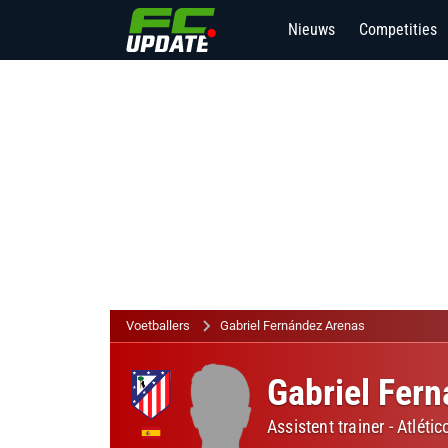
Nieuws
Competities
Voetballers
Gabriel Fernández Arenas
Gabriel Fer
Assistent trainer -
Atlétic