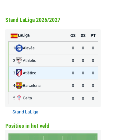
Stand LaLiga 2026/2027
LaLiga
GS
DS
PT
Alavés
0
0
0
1
Athletic
0
0
0
2
Atlético
0
0
0
3
Barcelona
0
0
0
4
Celta
0
0
0
5
Stand LaLiga
Posities in het veld