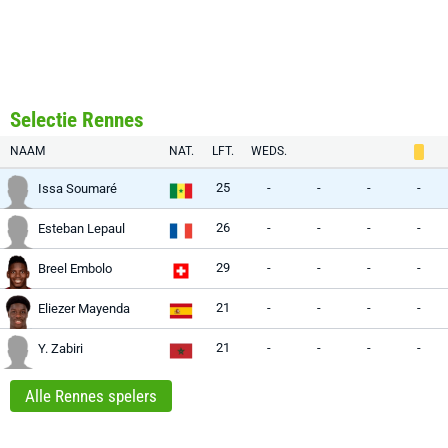
Selectie Rennes
NAAM
NAT.
LFT.
WEDS.
25
-
-
-
-
Issa Soumaré
26
-
-
-
-
Esteban Lepaul
29
-
-
-
-
Breel Embolo
21
-
-
-
-
Eliezer Mayenda
21
-
-
-
-
Y. Zabiri
Alle Rennes spelers