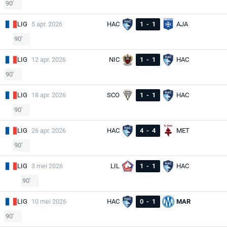
90'
LIG
5 apr. 2026
HAC
1
-
1
AJA
90'
LIG
12 apr. 2026
NIC
1
-
1
HAC
90'
LIG
18 apr. 2026
SCO
1
-
1
HAC
90'
LIG
26 apr. 2026
HAC
4
-
4
MET
90'
LIG
3 mei 2026
LIL
1
-
1
HAC
90'
LIG
10 mei 2026
HAC
0
-
1
MAR
90'