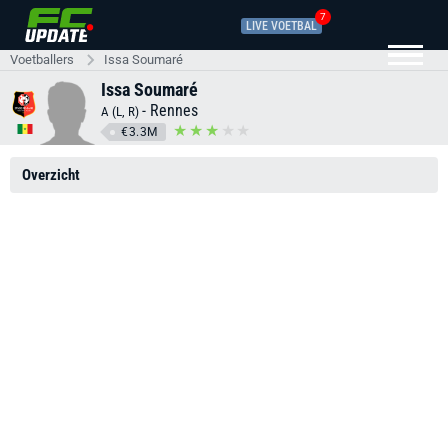
7
LIVE VOETBAL
Voetballers
Issa Soumaré
Issa Soumaré
-
Rennes
A (L, R)
€3.3M
Overzicht