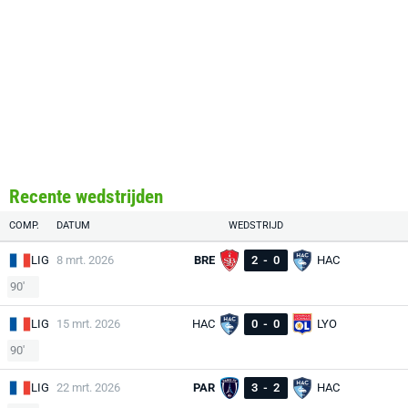
Recente wedstrijden
COMP.
DATUM
WEDSTRIJD
LIG
8 mrt. 2026
BRE
2
-
0
HAC
90'
LIG
15 mrt. 2026
HAC
0
-
0
LYO
90'
LIG
22 mrt. 2026
PAR
3
-
2
HAC