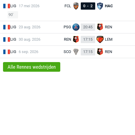
LIG
17 mei 2026
FCL
0
-
2
HAC
90'
LIG
23 aug. 2026
PSG
20:45
REN
LIG
30 aug. 2026
REN
17:15
LEM
LIG
6 sep. 2026
SCO
17:15
REN
Alle Rennes wedstrijden