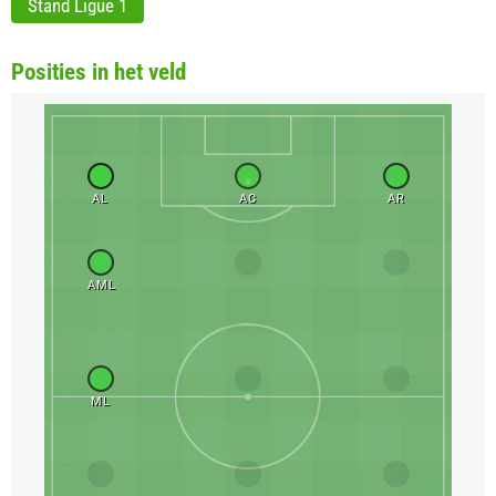
Stand Ligue 1
Posities in het veld
AL
AC
AR
AML
ML