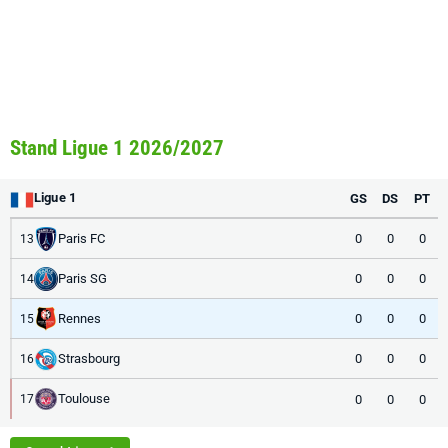
Stand Ligue 1 2026/2027
Ligue 1
GS
DS
PT
Paris FC
0
0
0
13
Paris SG
0
0
0
14
Rennes
0
0
0
15
Strasbourg
0
0
0
16
Toulouse
0
0
0
17