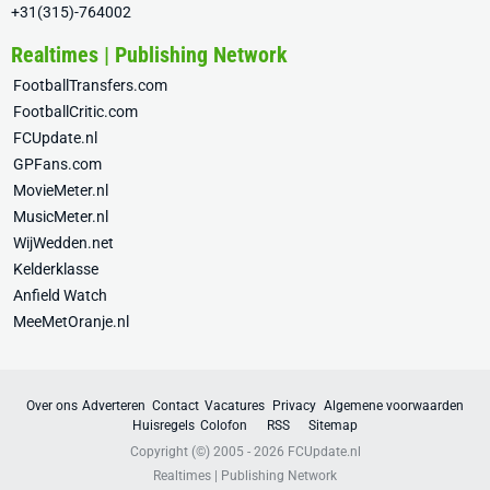
+31(315)-764002
Realtimes | Publishing Network
FootballTransfers.com
FootballCritic.com
FCUpdate.nl
GPFans.com
MovieMeter.nl
MusicMeter.nl
WijWedden.net
Kelderklasse
Anfield Watch
MeeMetOranje.nl
Over ons
Adverteren
Contact
Vacatures
Privacy
Algemene voorwaarden
Huisregels
Colofon
RSS
Sitemap
Copyright (©) 2005 - 2026
FCUpdate.nl
Realtimes | Publishing Network