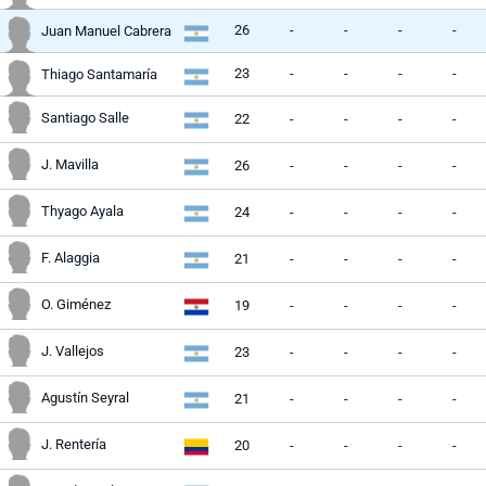
26
-
-
-
-
Juan Manuel Cabrera
23
-
-
-
-
Thiago Santamaría
Santiago Salle
22
-
-
-
-
J. Mavilla
26
-
-
-
-
Thyago Ayala
24
-
-
-
-
F. Alaggia
21
-
-
-
-
O. Giménez
19
-
-
-
-
J. Vallejos
23
-
-
-
-
Agustín Seyral
21
-
-
-
-
J. Rentería
20
-
-
-
-