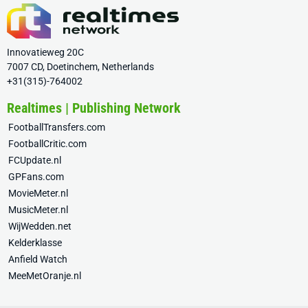
Innovatieweg 20C
7007 CD, Doetinchem, Netherlands
+31(315)-764002
Realtimes | Publishing Network
FootballTransfers.com
FootballCritic.com
FCUpdate.nl
GPFans.com
MovieMeter.nl
MusicMeter.nl
WijWedden.net
Kelderklasse
Anfield Watch
MeeMetOranje.nl