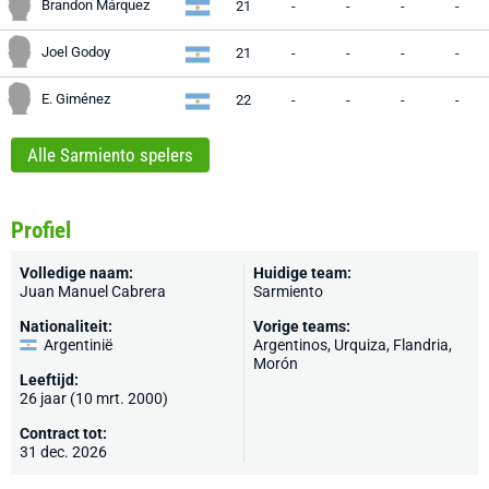
Brandon Márquez
21
-
-
-
-
Joel Godoy
21
-
-
-
-
E. Giménez
22
-
-
-
-
Alle Sarmiento spelers
Profiel
Volledige naam:
Huidige team:
Juan Manuel Cabrera
Sarmiento
Nationaliteit:
Vorige teams:
Argentinië
Argentinos
, Urquiza, Flandria,
Morón
Leeftijd:
26 jaar (10 mrt. 2000)
Contract tot:
31 dec. 2026