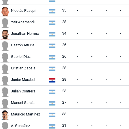
35
-
-
-
-
Nicolás Pasquini
28
-
-
-
-
Yair Arismendi
34
-
-
-
-
Jonathan Herrera
26
-
-
-
-
Gastón Arturia
26
-
-
-
-
Gabriel Díaz
28
-
-
-
-
Cristian Zabala
28
-
-
-
-
Junior Marabel
23
-
-
-
-
Julián Contrera
27
-
-
-
-
Manuel García
33
-
-
-
-
Mauricio Martínez
21
-
-
-
-
A. González