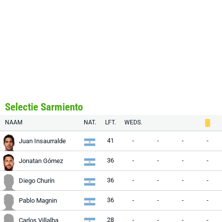
Selectie Sarmiento
NAAM
NAT.
LFT.
WEDS.
41
-
-
-
-
Juan Insaurralde
36
-
-
-
-
Jonatan Gómez
36
-
-
-
-
Diego Churín
36
-
-
-
-
Pablo Magnin
28
-
-
-
-
Carlos Villalba