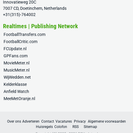
Innovatieweg 20C
7007 CD, Doetinchem, Netherlands
+31(315)-764002
Realtimes | Publishing Network
FootballTransfers.com
FootballCritic.com
FCUpdate.nl
GPFans.com
MovieMeter.nl
MusicMeter.nl
WijWedden.net
Kelderklasse
Anfield Watch
MeeMetOranje.nl
Over ons
Adverteren
Contact
Vacatures
Privacy
Algemene voorwaarden
Huisregels
Colofon
RSS
Sitemap