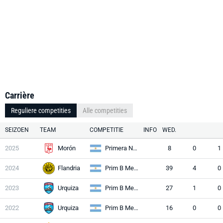
Carrière
Reguliere competities
Alle competities
SEIZOEN
TEAM
COMPETITIE
INFO
WED.
2025
Morón
Primera Nacional
8
0
1
2024
Flandria
Prim B Metro
39
4
0
2023
Urquiza
Prim B Metro
27
1
0
2022
Urquiza
Prim B Metro
16
0
0