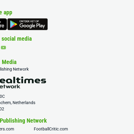
e app
 social media
& Media
blishing Network
20C
nchem, Netherlands
02
 Publishing Network
fers.com
FootballCritic.com