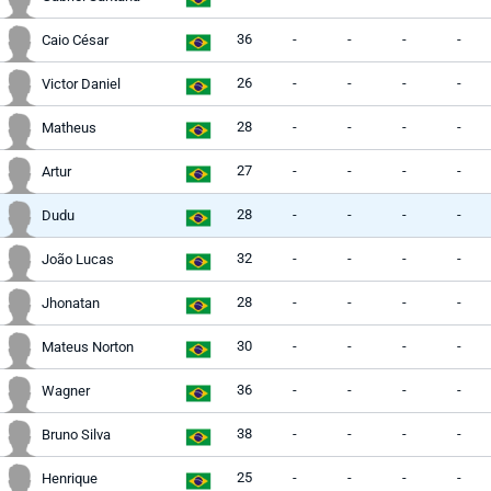
36
-
-
-
-
Caio César
26
-
-
-
-
Victor Daniel
28
-
-
-
-
Matheus
27
-
-
-
-
Artur
28
-
-
-
-
Dudu
32
-
-
-
-
João Lucas
28
-
-
-
-
Jhonatan
30
-
-
-
-
Mateus Norton
36
-
-
-
-
Wagner
38
-
-
-
-
Bruno Silva
25
-
-
-
-
Henrique