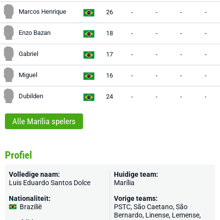
Marcos Henrique
26
-
-
-
-
Enzo Bazan
18
-
-
-
-
Gabriel
17
-
-
-
-
Miguel
16
-
-
-
-
Dubilden
24
-
-
-
-
Alle Marília spelers
Profiel
Volledige naam:
Huidige team:
Luis Eduardo Santos Dolce
Marília
Nationaliteit:
Vorige teams:
Brazilië
PSTC, São Caetano, São
Bernardo, Linense, Lemense,