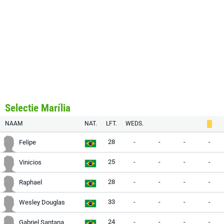
Selectie Marília
NAAM
NAT.
LFT.
WEDS.
28
-
-
-
-
Felipe
25
-
-
-
-
Vinicios
28
-
-
-
-
Raphael
33
-
-
-
-
Wesley Douglas
24
-
-
-
-
Gabriel Santana