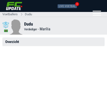
2
LIVE VOETBAL
Voetballers
Dudu
Dudu
-
Marília
Verdediger
Overzicht