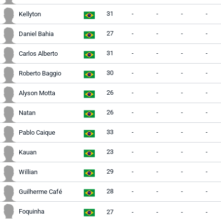
31
-
-
-
-
Kellyton
27
-
-
-
-
Daniel Bahia
31
-
-
-
-
Carlos Alberto
30
-
-
-
-
Roberto Baggio
26
-
-
-
-
Alyson Motta
26
-
-
-
-
Natan
33
-
-
-
-
Pablo Caique
23
-
-
-
-
Kauan
29
-
-
-
-
Willian
28
-
-
-
-
Guilherme Café
Foquinha
27
-
-
-
-