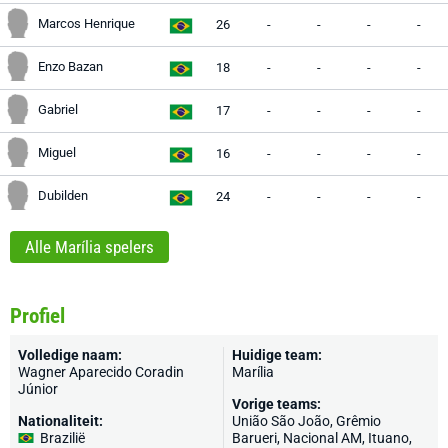
Marcos Henrique
26
-
-
-
-
Enzo Bazan
18
-
-
-
-
Gabriel
17
-
-
-
-
Miguel
16
-
-
-
-
Dubilden
24
-
-
-
-
Alle Marília spelers
Profiel
Volledige naam:
Huidige team:
Wagner Aparecido Coradin
Marília
Júnior
Vorige teams:
Nationaliteit:
União São João, Grêmio
Brazilië
Barueri, Nacional AM, Ituano,