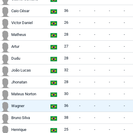
36
-
-
-
-
Caio César
26
-
-
-
-
Victor Daniel
28
-
-
-
-
Matheus
27
-
-
-
-
Artur
28
-
-
-
-
Dudu
32
-
-
-
-
João Lucas
28
-
-
-
-
Jhonatan
30
-
-
-
-
Mateus Norton
36
-
-
-
-
Wagner
38
-
-
-
-
Bruno Silva
25
-
-
-
-
Henrique