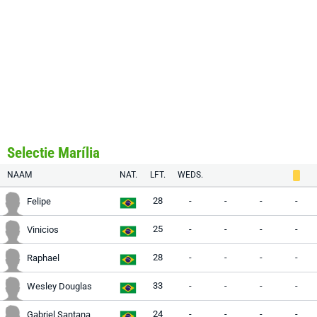
Selectie Marília
NAAM
NAT.
LFT.
WEDS.
28
-
-
-
-
Felipe
25
-
-
-
-
Vinicios
28
-
-
-
-
Raphael
33
-
-
-
-
Wesley Douglas
24
-
-
-
-
Gabriel Santana