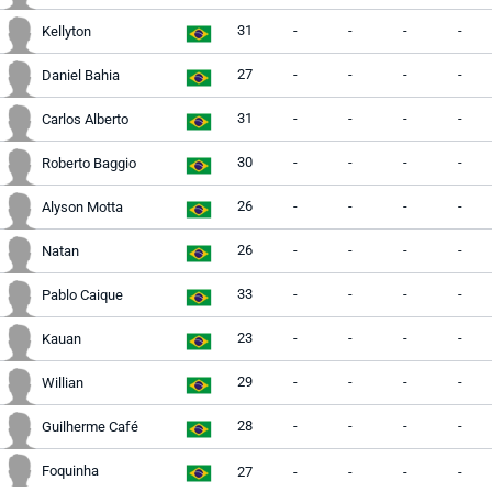
31
-
-
-
-
Kellyton
27
-
-
-
-
Daniel Bahia
31
-
-
-
-
Carlos Alberto
30
-
-
-
-
Roberto Baggio
26
-
-
-
-
Alyson Motta
26
-
-
-
-
Natan
33
-
-
-
-
Pablo Caique
23
-
-
-
-
Kauan
29
-
-
-
-
Willian
28
-
-
-
-
Guilherme Café
Foquinha
27
-
-
-
-