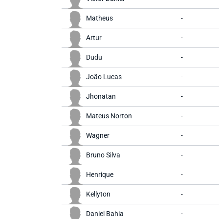
Matheus
-
Artur
-
Dudu
-
João Lucas
-
Jhonatan
-
Mateus Norton
-
Wagner
-
Bruno Silva
-
Henrique
-
Kellyton
-
Daniel Bahia
-