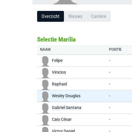
Overzicht
Nieuws
Carrière
Selectie Marília
NAAM
POSITIE
Felipe
-
Vinicios
-
Raphael
-
Wesley Douglas
-
Gabriel Santana
-
Caio César
-
Victor Daniel
-