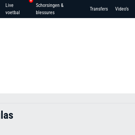
6
Live
Schorsingen &
Transfers
Video's
voetbal
blessures
las