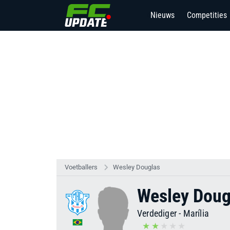
Nieuws
Competities
6
Voetballers
Wesley Douglas
Wesley Doug
Verdediger
-
Marília