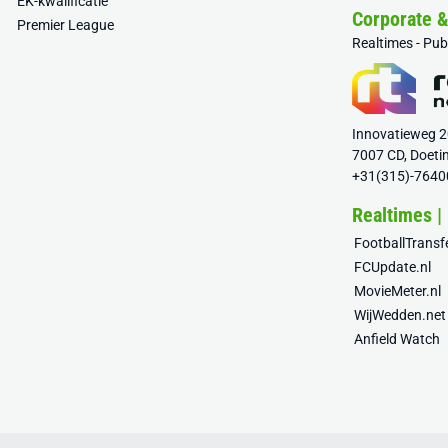
EK-kwalificatie
Corporate 
Premier League
Realtimes - Pu
Innovatieweg 
7007 CD, Doeti
+31(315)-7640
Realtimes |
FootballTrans
FCUpdate.nl
MovieMeter.nl
WijWedden.net
Anfield Watch