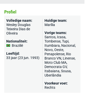
Profiel
Volledige naam:
Huidige team:
Wesley Douglas
Marília
Teixeira Dias de
Vorige teams:
Oliveira
Santos
, Icasa,
Nationaliteit:
Tombense, Tupi,
Brazilië
Itumbiara, Nacional,
Novo, Oeste,
Leeftijd:
Penapolense, Rio
33 jaar (23 jun. 1993)
Branco VN, Linense,
Moto Club MA,
Democrata GV,
Itabaiana, Sousa,
Uberlândia
Voorkeur voet:
Rechts