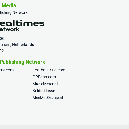
& Media
blishing Network
20C
nchem, Netherlands
02
 Publishing Network
fers.com
FootballCritic.com
GPFans.com
MusicMeter.nl
Kelderklasse
MeeMetOranje.nl