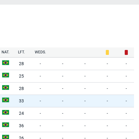
NAT.
LFT.
WEDS.
28
-
-
-
-
-
25
-
-
-
-
-
28
-
-
-
-
-
33
-
-
-
-
-
24
-
-
-
-
-
36
-
-
-
-
-
26
-
-
-
-
-