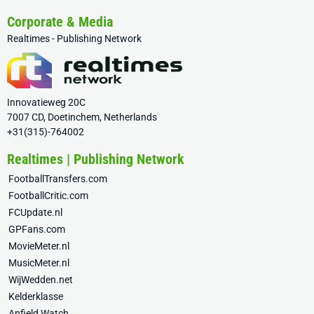
Corporate & Media
Realtimes - Publishing Network
Innovatieweg 20C
7007 CD, Doetinchem, Netherlands
+31(315)-764002
Realtimes | Publishing Network
FootballTransfers.com
FootballCritic.com
FCUpdate.nl
GPFans.com
MovieMeter.nl
MusicMeter.nl
WijWedden.net
Kelderklasse
Anfield Watch