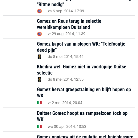
"Ritme nodig"
za 6 sep. 2014, 17:09
Gomez en Reus terug in selectie
wereldkampioen Duitsland
vr 29 aug. 2014, 11:39
Gomez kapot van mislopen WK: "Telefoontje
deed pijn"
do 8 mei 2014, 15:44
Khedira wel, Gomez niet in voorlopige Duitse
selectie
do 8 mei 2014, 12:55
Gomez hervat groepstraining en blijft hopen op
WK
vr 2 mei 2014, 20:04
Duitser Gomez hoopt na rampseizoen toch op
WK
wo 30 apr. 2014, 13:53
Gomez opnieuw uit de roulatie met knieblessure