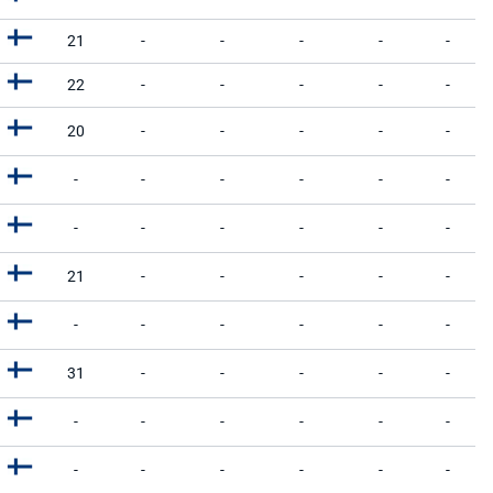
21
-
-
-
-
-
22
-
-
-
-
-
20
-
-
-
-
-
-
-
-
-
-
-
-
-
-
-
-
-
21
-
-
-
-
-
-
-
-
-
-
-
31
-
-
-
-
-
-
-
-
-
-
-
-
-
-
-
-
-