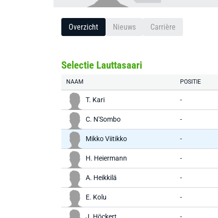
Overzicht
Nieuws
Carrière
Selectie Lauttasaari
NAAM
POSITIE
T. Kari
-
C. N'Sombo
-
Mikko Viitikko
-
H. Heiermann
-
A. Heikkilä
-
E. Kolu
-
J. Höckert
-