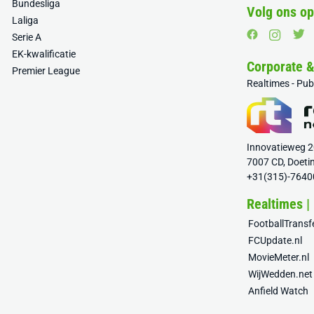
Bundesliga
Volg ons op
Laliga
Serie A
EK-kwalificatie
Corporate 
Premier League
Realtimes - Pu
Innovatieweg 
7007 CD, Doeti
+31(315)-7640
Realtimes |
FootballTrans
FCUpdate.nl
MovieMeter.nl
WijWedden.net
Anfield Watch