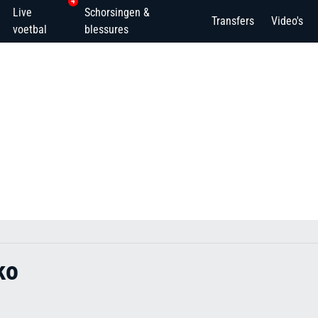
4
Live
Schorsingen &
Transfers
Video's
voetbal
blessures
ko