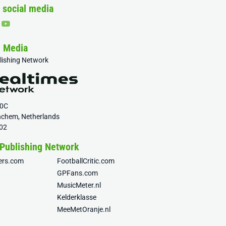
 social media
& Media
blishing Network
20C
nchem, Netherlands
02
 Publishing Network
fers.com
FootballCritic.com
GPFans.com
MusicMeter.nl
Kelderklasse
MeeMetOranje.nl