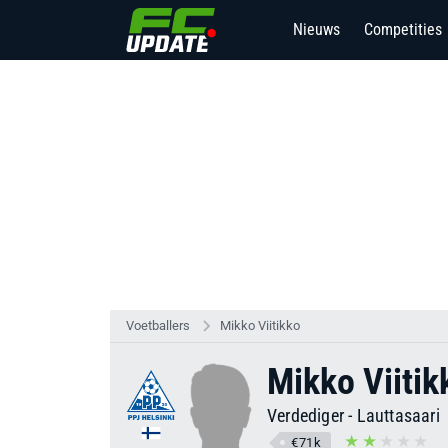
Nieuws
Competities
4
Voetballers
Mikko Viitikko
Mikko Viitik
Verdediger
-
Lauttasaari
€71k