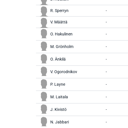
R. Sperryn
-
V. Määttä
-
O. Hakulinen
-
M. Grönholm
-
O. Änkilä
-
V. Ogorodnikov
-
P. Layne
-
M. Laitala
-
J. Kivistö
-
N. Jabbari
-