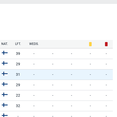
NAT.
LFT.
WEDS.
39
-
-
-
-
-
29
-
-
-
-
-
31
-
-
-
-
-
29
-
-
-
-
-
22
-
-
-
-
-
32
-
-
-
-
-
-
-
-
-
-
-