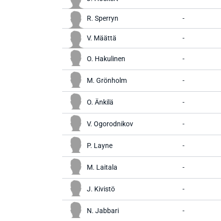
R. Sperryn
-
V. Määttä
-
O. Hakulinen
-
M. Grönholm
-
O. Änkilä
-
V. Ogorodnikov
-
P. Layne
-
M. Laitala
-
J. Kivistö
-
N. Jabbari
-