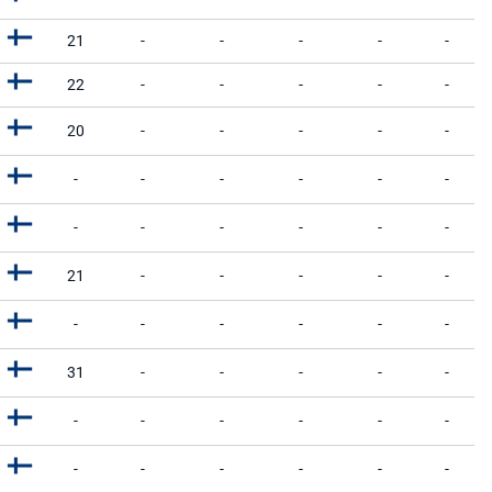
21
-
-
-
-
-
22
-
-
-
-
-
20
-
-
-
-
-
-
-
-
-
-
-
-
-
-
-
-
-
21
-
-
-
-
-
-
-
-
-
-
-
31
-
-
-
-
-
-
-
-
-
-
-
-
-
-
-
-
-