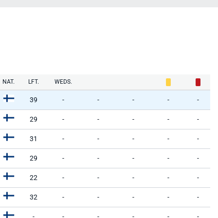
NAT.
LFT.
WEDS.
39
-
-
-
-
-
29
-
-
-
-
-
31
-
-
-
-
-
29
-
-
-
-
-
22
-
-
-
-
-
32
-
-
-
-
-
-
-
-
-
-
-