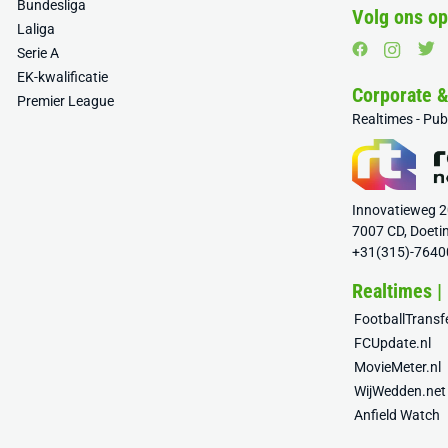
Bundesliga
Volg ons op
Laliga
Serie A
EK-kwalificatie
Corporate 
Premier League
Realtimes - Pu
Innovatieweg 
7007 CD, Doeti
+31(315)-7640
Realtimes |
FootballTrans
FCUpdate.nl
MovieMeter.nl
WijWedden.net
Anfield Watch