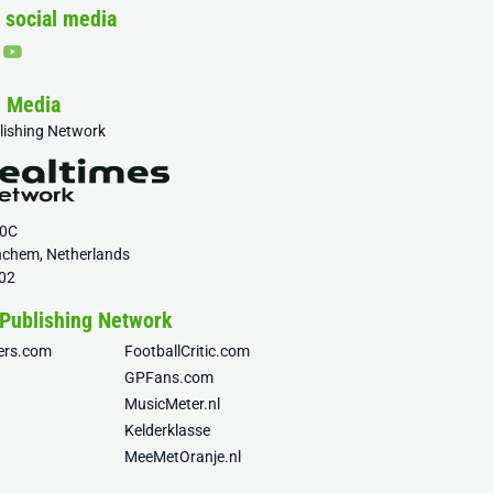
 social media
& Media
blishing Network
20C
nchem, Netherlands
02
 Publishing Network
fers.com
FootballCritic.com
GPFans.com
MusicMeter.nl
Kelderklasse
MeeMetOranje.nl