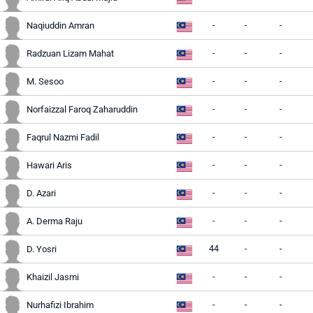
-
-
-
Naqiuddin Amran
-
-
-
Radzuan Lizam Mahat
-
-
-
M. Sesoo
-
-
-
Norfaizzal Faroq Zaharuddin
-
-
-
Faqrul Nazmi Fadil
-
-
-
Hawari Aris
-
-
-
D. Azari
-
-
-
A. Derma Raju
44
-
-
D. Yosri
-
-
-
Khaizil Jasmi
-
-
-
Nurhafizi Ibrahim