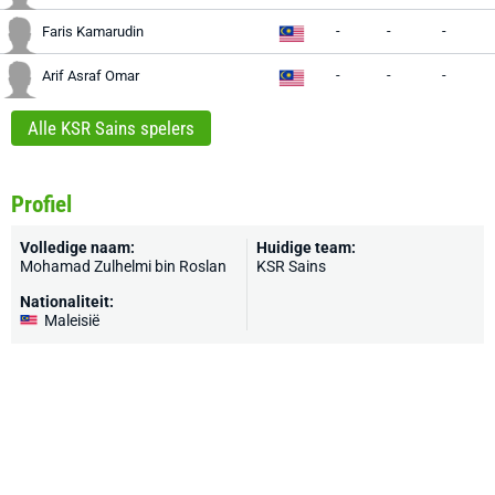
-
-
-
Faris Kamarudin
-
-
-
Arif Asraf Omar
Alle KSR Sains spelers
Profiel
Volledige naam:
Huidige team:
Mohamad Zulhelmi bin Roslan
KSR Sains
Nationaliteit:
Maleisië