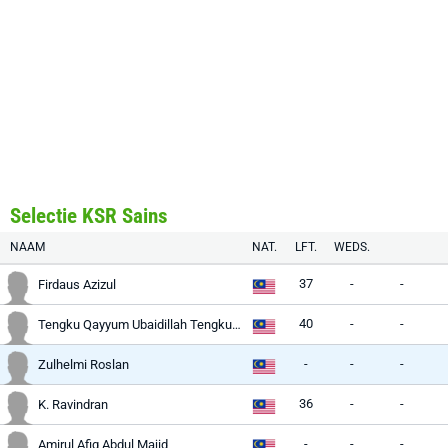
Selectie KSR Sains
NAAM
NAT.
LFT.
WEDS.
37
-
-
Firdaus Azizul
40
-
-
Tengku Qayyum Ubaidillah Tengku Ahmad
-
-
-
Zulhelmi Roslan
36
-
-
K. Ravindran
-
-
-
Amirul Afiq Abdul Majid