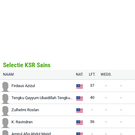
Selectie KSR Sains
NAAM
NAT.
LFT.
WEDS.
37
-
-
Firdaus Azizul
40
-
-
Tengku Qayyum Ubaidillah Tengku Ahmad
-
-
-
Zulhelmi Roslan
36
-
-
K. Ravindran
-
-
-
Amirul Afiq Abdul Majid