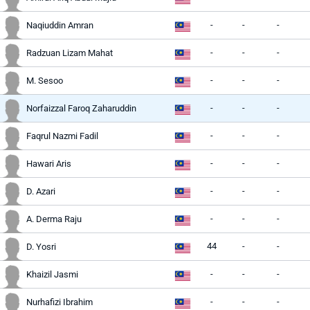
-
-
-
Naqiuddin Amran
-
-
-
Radzuan Lizam Mahat
-
-
-
M. Sesoo
-
-
-
Norfaizzal Faroq Zaharuddin
-
-
-
Faqrul Nazmi Fadil
-
-
-
Hawari Aris
-
-
-
D. Azari
-
-
-
A. Derma Raju
44
-
-
D. Yosri
-
-
-
Khaizil Jasmi
-
-
-
Nurhafizi Ibrahim