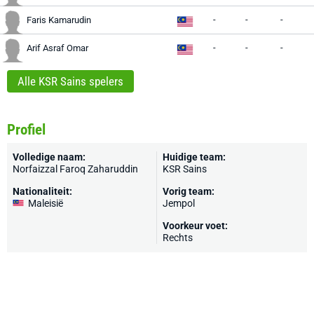
-
-
-
Faris Kamarudin
-
-
-
Arif Asraf Omar
Alle KSR Sains spelers
Profiel
Volledige naam:
Huidige team:
Norfaizzal Faroq Zaharuddin
KSR Sains
Nationaliteit:
Vorig team:
Maleisië
Jempol
Voorkeur voet:
Rechts