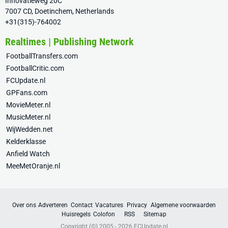
Innovatieweg 20C
7007 CD, Doetinchem, Netherlands
+31(315)-764002
Realtimes | Publishing Network
FootballTransfers.com
FootballCritic.com
FCUpdate.nl
GPFans.com
MovieMeter.nl
MusicMeter.nl
WijWedden.net
Kelderklasse
Anfield Watch
MeeMetOranje.nl
Over ons
Adverteren
Contact
Vacatures
Privacy
Algemene voorwaarden
Huisregels
Colofon
RSS
Sitemap
Copyright (©) 2005 - 2026
FCUpdate.nl