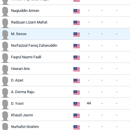
-
-
-
Naqiuddin Amran
-
-
-
Radzuan Lizam Mahat
-
-
-
M. Sesoo
-
-
-
Norfaizzal Faroq Zaharuddin
-
-
-
Faqrul Nazmi Fadil
-
-
-
Hawari Aris
-
-
-
D. Azari
-
-
-
A. Derma Raju
44
-
-
D. Yosri
-
-
-
Khaizil Jasmi
-
-
-
Nurhafizi Ibrahim