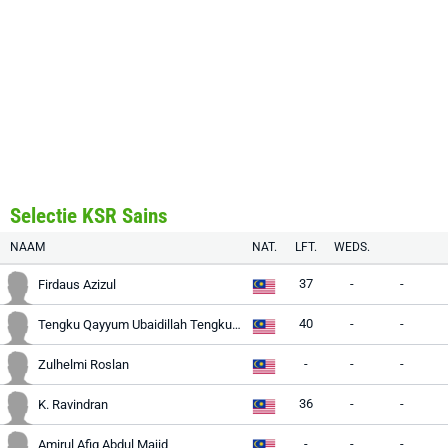
Selectie KSR Sains
NAAM
NAT.
LFT.
WEDS.
37
-
-
Firdaus Azizul
40
-
-
Tengku Qayyum Ubaidillah Tengku Ahmad
-
-
-
Zulhelmi Roslan
36
-
-
K. Ravindran
-
-
-
Amirul Afiq Abdul Majid