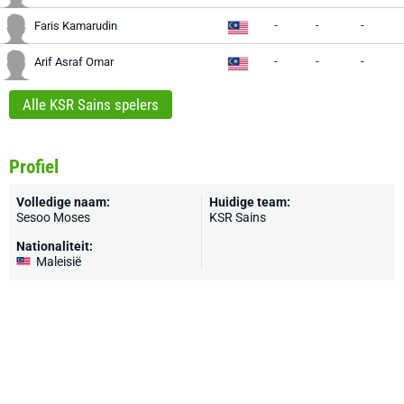
-
-
-
Faris Kamarudin
-
-
-
Arif Asraf Omar
Alle KSR Sains spelers
Profiel
Volledige naam:
Huidige team:
Sesoo Moses
KSR Sains
Nationaliteit:
Maleisië