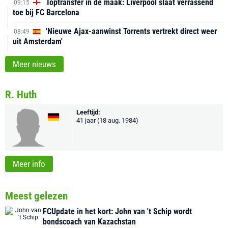
Toptransfer in de maak: Liverpool slaat verrassend
09:15
toe bij FC Barcelona
'Nieuwe Ajax-aanwinst Torrents vertrekt direct weer
08:49
uit Amsterdam'
Meer nieuws
R. Huth
Leeftijd:
41 jaar (18 aug. 1984)
Meer info
Meest gelezen
FCUpdate in het kort: John van 't Schip wordt
bondscoach van Kazachstan