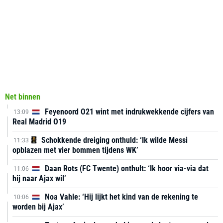
Net binnen
Feyenoord O21 wint met indrukwekkende cijfers van
13:09
Real Madrid O19
Schokkende dreiging onthuld: ‘Ik wilde Messi
11:33
opblazen met vier bommen tijdens WK’
Daan Rots (FC Twente) onthult: ‘Ik hoor via-via dat
11:06
hij naar Ajax wil’
Noa Vahle: ‘Hij lijkt het kind van de rekening te
10:06
worden bij Ajax’