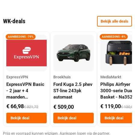
WK-deals
Bekijk alle deals
AANBIEDING -79%
AANBIEDING -8%
ExpressVPN
Broekhuis
MediaMarkt
ExpressVPN Basic
Ford Kuga 2.5 phev
Philips Airfryer
- 2 jaar + 4
ST-line 243pk
3000-serie Dual
maanden
automaat
Basket - Na352
abonnement
Dubbele Mand 9 
€ 66,98
€ 119,00
€ 509,00
€ 321,72
€ 130,0
Tot 6 Personen
Heteluchtfriteus
Bekijk deal
Bekijk deal
Bekijk deal
Zwart
Prijs en voorraad kunnen wijzigen. Aankopen lopen via de partner.