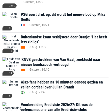
Gisteren, 13:02
2800
PSG voert druk op: dit wordt het nieuwe bod op Mika
Godts
Gisteren, 10:21
9
Buitenlandse krant verbijsterd door Oranje: ‘Het heeft
iets zieligs’
6 aug. 15:32
12
'KNVB geschrokken van Van Gaal, zoektocht naar
nieuwe bondscoach vertraagd'
Gisteren, 16:10
14
Ajax-fans hebben na 10 minuten genoeg gezien en
vellen oordeel over Julian Brandt
6 aug. 21:45
5
Voorbereiding Eredivisie 2026/27: Dit was de
oefencampagne van alle Eredivisie-clubs