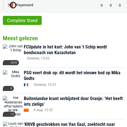
Feyenoord
0
0
0
5
Complete Stand
Meest gelezen
FCUpdate in het kort: John van 't Schip wordt
bondscoach van Kazachstan
Gisteren, 13:02
2800
PSG voert druk op: dit wordt het nieuwe bod op Mika
Godts
Gisteren, 10:21
8
Buitenlandse krant verbijsterd door Oranje: ‘Het heeft
iets zieligs’
6 aug. 15:32
12
'KNVB geschrokken van Van Gaal, zoektocht naar