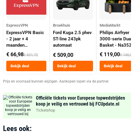
ExpressVPN
Broekhuis
MediaMarkt
ExpressVPN Basic
Ford Kuga 2.5 phev
Philips Airfryer
- 2 jaar + 4
ST-line 243pk
3000-serie Dual
maanden
automaat
Basket - Na352
abonnement
Dubbele Mand 9 
€ 66,98
€ 119,00
€ 509,00
€ 321,72
€ 130,0
Tot 6 Personen
Heteluchtfriteus
Bekijk deal
Bekijk deal
Bekijk deal
Zwart
Prijs en voorraad kunnen wijzigen. Aankopen lopen via de partner.
Officiële tickets voor Europese topwedstrijden
koop je veilig en vertrouwd bij FCUpdate.nl
Ticketshop
Lees ook: