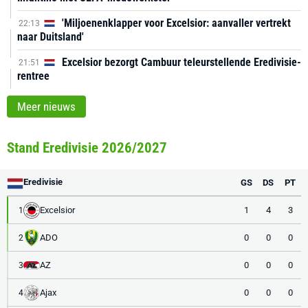
'Miljoenenklapper voor Excelsior: aanvaller vertrekt
22:13
naar Duitsland'
Excelsior bezorgt Cambuur teleurstellende Eredivisie-
21:51
rentree
Meer nieuws
Stand Eredivisie 2026/2027
Eredivisie
GS
DS
PT
Excelsior
1
4
3
1
ADO
0
0
0
2
AZ
0
0
0
3
Ajax
0
0
0
4