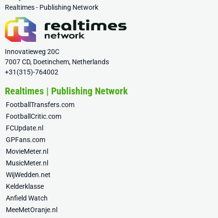
Realtimes - Publishing Network
Innovatieweg 20C
7007 CD, Doetinchem, Netherlands
+31(315)-764002
Realtimes | Publishing Network
FootballTransfers.com
FootballCritic.com
FCUpdate.nl
GPFans.com
MovieMeter.nl
MusicMeter.nl
WijWedden.net
Kelderklasse
Anfield Watch
MeeMetOranje.nl