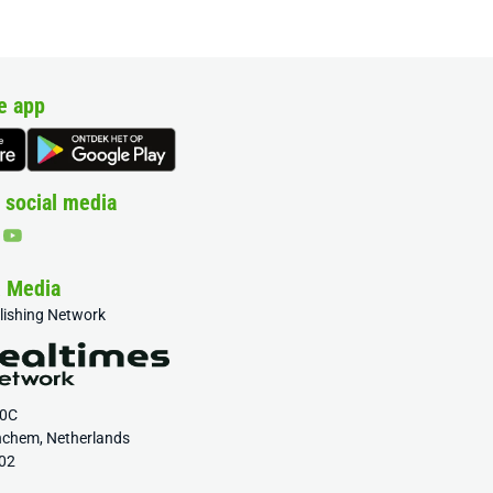
e app
 social media
& Media
blishing Network
20C
nchem, Netherlands
02