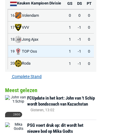
Keuken Kampioen Divisie
GS
DS
PT
Volendam
0
0
0
16
VVV
1
-1
0
17
Jong Ajax
1
-1
0
18
TOP Oss
1
-1
0
19
Roda
1
-1
0
20
Complete Stand
Meest gelezen
FCUpdate in het kort: John van 't Schip
wordt bondscoach van Kazachstan
Gisteren, 13:02
2800
PSG voert druk op: dit wordt het
nieuwe bod op Mika Godts