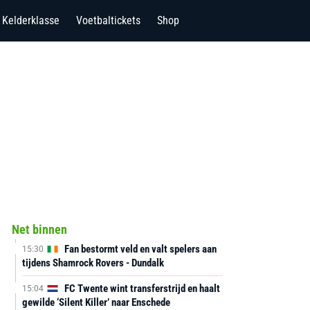
Kelderklasse
Voetbaltickets
Shop
Net binnen
Fan bestormt veld en valt spelers aan
15:30
tijdens Shamrock Rovers - Dundalk
FC Twente wint transferstrijd en haalt
15:04
gewilde ‘Silent Killer’ naar Enschede