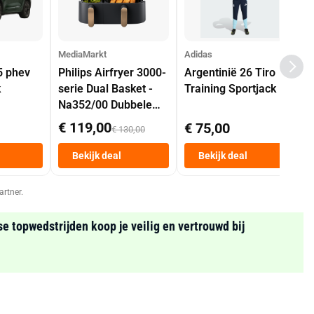
MediaMarkt
Adidas
5 phev
Philips Airfryer 3000-
Argentinië 26 Tiro
k
serie Dual Basket -
Training Sportjack
Na352/00 Dubbele
Mand 9 L Tot 6
€ 119,00
€ 75,00
€ 130,00
Personen
Heteluchtfriteuse
Bekijk deal
Bekijk deal
Zwart
artner.
se topwedstrijden koop je veilig en vertrouwd bij