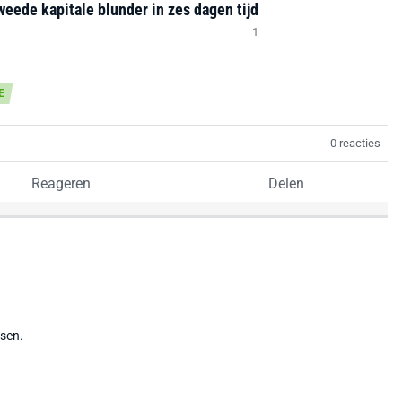
weede kapitale blunder in zes dagen tijd
1
E
0 reacties
Reageren
Delen
tsen.