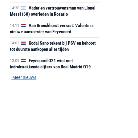
Vader en vertrouwensman van Lionel
14:30
Messi (68) overleden in Rosario
Van Bronckhorst verrast: Valente is
14:11
nieuwe aanvoerder van Feyenoord
Kodai Sano tekent bij PSV en behoort
14:03
tot duurste aankopen aller tijden
Feyenoord O21 wint met
13:09
indrukwekkende cijfers van Real Madrid O19
Meer nieuws
AANBIEDING -40%
AANBIEDING -19%