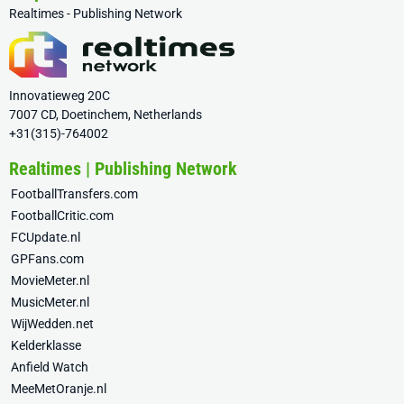
Realtimes - Publishing Network
Innovatieweg 20C
7007 CD, Doetinchem, Netherlands
+31(315)-764002
Realtimes | Publishing Network
FootballTransfers.com
FootballCritic.com
FCUpdate.nl
GPFans.com
MovieMeter.nl
MusicMeter.nl
WijWedden.net
Kelderklasse
Anfield Watch
MeeMetOranje.nl