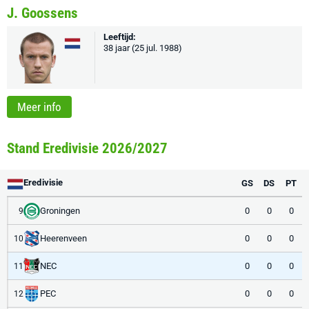
J. Goossens
Leeftijd:
38 jaar (25 jul. 1988)
Meer info
Stand Eredivisie 2026/2027
Eredivisie
GS
DS
PT
Groningen
0
0
0
9
Heerenveen
0
0
0
10
NEC
0
0
0
11
PEC
0
0
0
12