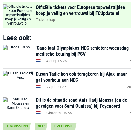
Officiële tickets voor Europese topwedstrijden
koop je veilig en vertrouwd bij FCUpdate.nl
Ticketshop
Lees ook:
'Sano laat Olympiakos-NEC schieten: woensdag
medische keuring bij PSV'
4 aug. 15:26
12
Dusan Tadic kon ook terugkeren bij Ajax, maar
gaf voorkeur aan NEC
27 jul. 21:35
20
Dit is de situatie rond Anis Hadj Moussa (en de
gevolgen voor Sami Ouaissa) bij Feyenoord
Gisteren, 06:55
2
J. GOOSSENS
NEC
EREDIVISIE