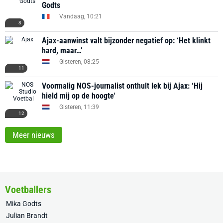
Godts
Vandaag, 10:21
8
Ajax-aanwinst valt bijzonder negatief op: ‘Het klinkt
hard, maar…’
Gisteren, 08:25
11
Voormalig NOS-journalist onthult lek bij Ajax: ‘Hij
hield mij op de hoogte'
Gisteren, 11:39
12
Meer nieuws
Voetballers
Mika Godts
Julian Brandt