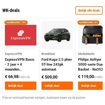
WK-deals
Bekijk alle deals
AANBIEDING -79%
AANBIEDING -8%
ExpressVPN
Broekhuis
MediaMarkt
ExpressVPN Basic
Ford Kuga 2.5 phev
Philips Airfryer
- 2 jaar + 4
ST-line 243pk
3000-serie Dual
maanden
automaat
Basket - Na352
abonnement
Dubbele Mand 9 
€ 66,98
€ 119,00
€ 509,00
€ 321,72
€ 130,0
Tot 6 Personen
Heteluchtfriteus
Bekijk deal
Bekijk deal
Bekijk deal
Zwart
Prijs en voorraad kunnen wijzigen. Aankopen lopen via de partner.