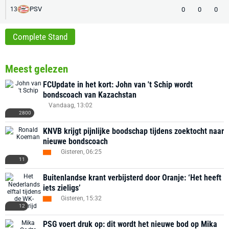
PSV
0
0
0
13
Complete Stand
Meest gelezen
FCUpdate in het kort: John van 't Schip wordt
bondscoach van Kazachstan
Vandaag, 13:02
2800
KNVB krijgt pijnlijke boodschap tijdens zoektocht naar
nieuwe bondscoach
Gisteren, 06:25
11
Buitenlandse krant verbijsterd door Oranje: ‘Het heeft
iets zieligs’
Gisteren, 15:32
12
PSG voert druk op: dit wordt het nieuwe bod op Mika