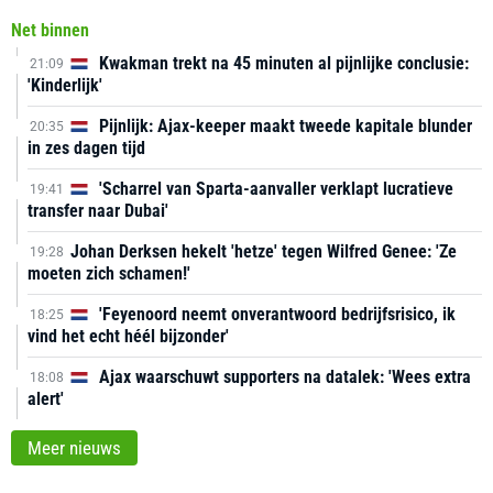
Net binnen
Kwakman trekt na 45 minuten al pijnlijke conclusie:
21:09
'Kinderlijk'
Pijnlijk: Ajax-keeper maakt tweede kapitale blunder
20:35
in zes dagen tijd
'Scharrel van Sparta-aanvaller verklapt lucratieve
19:41
transfer naar Dubai'
Johan Derksen hekelt 'hetze' tegen Wilfred Genee: 'Ze
19:28
moeten zich schamen!'
'Feyenoord neemt onverantwoord bedrijfsrisico, ik
18:25
vind het echt héél bijzonder'
Ajax waarschuwt supporters na datalek: 'Wees extra
18:08
alert'
Meer nieuws