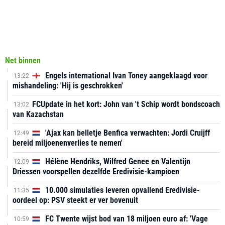
Net binnen
Engels international Ivan Toney aangeklaagd voor
13:22
mishandeling: 'Hij is geschrokken'
FCUpdate in het kort: John van 't Schip wordt bondscoach
13:02
van Kazachstan
'Ajax kan belletje Benfica verwachten: Jordi Cruijff
12:49
bereid miljoenenverlies te nemen'
Hélène Hendriks, Wilfred Genee en Valentijn
12:09
Driessen voorspellen dezelfde Eredivisie-kampioen
10.000 simulaties leveren opvallend Eredivisie-
11:35
oordeel op: PSV steekt er ver bovenuit
FC Twente wijst bod van 18 miljoen euro af: 'Vage
10:59