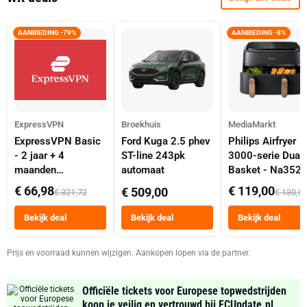
AANBIEDING -79%
AANBIEDING -8%
ExpressVPN
Broekhuis
MediaMarkt
ExpressVPN Basic
Ford Kuga 2.5 phev
Philips Airfryer
- 2 jaar + 4
ST-line 243pk
3000-serie Dual
maanden
automaat
Basket - Na352
abonnement
Dubbele Mand 9 
€ 66,98
€ 119,00
€ 509,00
€ 321,72
€ 130,0
Tot 6 Personen
Heteluchtfriteus
Bekijk deal
Bekijk deal
Bekijk deal
Zwart
Prijs en voorraad kunnen wijzigen. Aankopen lopen via de partner.
Officiële tickets voor Europese topwedstrijden
koop je veilig en vertrouwd bij FCUpdate.nl