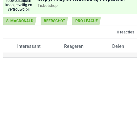
Ticketshop
S. MACDONALD
BEERSCHOT
PRO LEAGUE
0 reacties
Interessant
Reageren
Delen