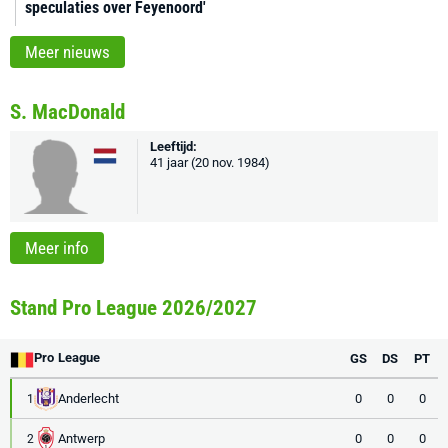
speculaties over Feyenoord'
Meer nieuws
S. MacDonald
Leeftijd:
41 jaar (20 nov. 1984)
Meer info
Stand Pro League 2026/2027
Pro League
GS
DS
PT
Anderlecht
0
0
0
1
Antwerp
0
0
0
2