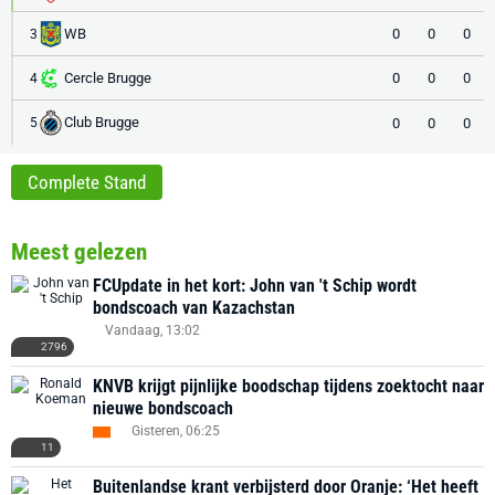
WB
0
0
0
3
Cercle Brugge
0
0
0
4
Club Brugge
0
0
0
5
Complete Stand
Meest gelezen
FCUpdate in het kort: John van 't Schip wordt
bondscoach van Kazachstan
Vandaag, 13:02
2796
KNVB krijgt pijnlijke boodschap tijdens zoektocht naar
nieuwe bondscoach
Gisteren, 06:25
11
Buitenlandse krant verbijsterd door Oranje: ‘Het heeft