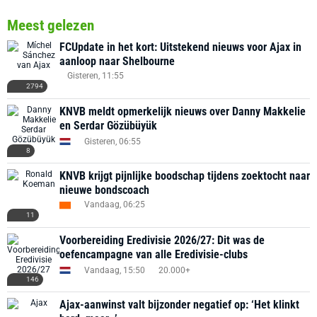
Meest gelezen
FCUpdate in het kort: Uitstekend nieuws voor Ajax in
aanloop naar Shelbourne
Gisteren, 11:55
2794
KNVB meldt opmerkelijk nieuws over Danny Makkelie
en Serdar Gözübüyük
Gisteren, 06:55
8
KNVB krijgt pijnlijke boodschap tijdens zoektocht naar
nieuwe bondscoach
Vandaag, 06:25
11
Voorbereiding Eredivisie 2026/27: Dit was de
oefencampagne van alle Eredivisie-clubs
Vandaag, 15:50
20.000+
146
Ajax-aanwinst valt bijzonder negatief op: ‘Het klinkt