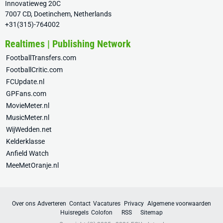
Innovatieweg 20C
7007 CD, Doetinchem, Netherlands
+31(315)-764002
Realtimes | Publishing Network
FootballTransfers.com
FootballCritic.com
FCUpdate.nl
GPFans.com
MovieMeter.nl
MusicMeter.nl
WijWedden.net
Kelderklasse
Anfield Watch
MeeMetOranje.nl
Over ons
Adverteren
Contact
Vacatures
Privacy
Algemene voorwaarden
Huisregels
Colofon
RSS
Sitemap