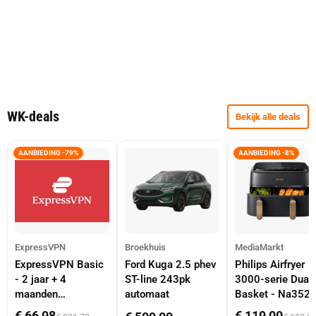
WK-deals
Bekijk alle deals
AANBIEDING -79%
AANBIEDING -8%
ExpressVPN
Broekhuis
MediaMarkt
ExpressVPN Basic
Ford Kuga 2.5 phev
Philips Airfryer
- 2 jaar + 4
ST-line 243pk
3000-serie Dual
maanden
automaat
Basket - Na352
abonnement
Dubbele Mand 9 
€ 66,98
€ 119,00