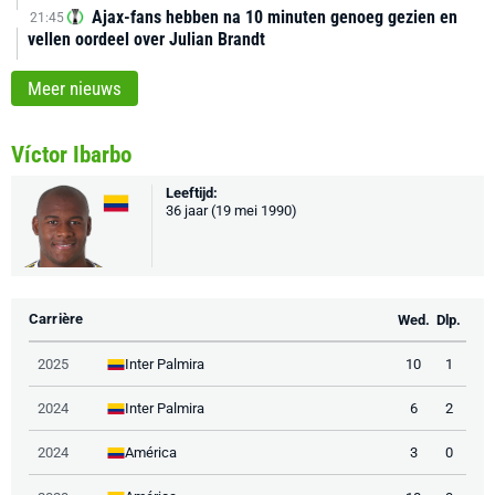
Ajax-fans hebben na 10 minuten genoeg gezien en
21:45
vellen oordeel over Julian Brandt
Meer nieuws
Víctor Ibarbo
Leeftijd:
36 jaar (19 mei 1990)
Carrière
Wed.
Dlp.
Inter Palmira
2025
10
1
Inter Palmira
2024
6
2
América
2024
3
0