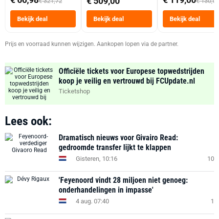
€ 509,00
€ 321,72
€ 130,0
Tot 6 Personen
Heteluchtfriteus
Bekijk deal
Bekijk deal
Bekijk deal
Zwart
Prijs en voorraad kunnen wijzigen. Aankopen lopen via de partner.
Officiële tickets voor Europese topwedstrijden
koop je veilig en vertrouwd bij FCUpdate.nl
Ticketshop
Lees ook:
Dramatisch nieuws voor Givairo Read:
gedroomde transfer lijkt te klappen
Gisteren, 10:16
10
'Feyenoord vindt 28 miljoen niet genoeg:
onderhandelingen in impasse'
4 aug. 07:40
1