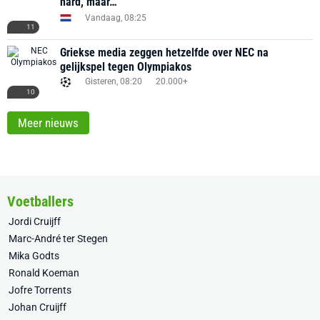
hard, maar…’
Vandaag, 08:25
11
Griekse media zeggen hetzelfde over NEC na
gelijkspel tegen Olympiakos
Gisteren, 08:20
20.000+
10
Meer nieuws
Voetballers
Jordi Cruijff
Marc-André ter Stegen
Mika Godts
Ronald Koeman
Jofre Torrents
Johan Cruijff