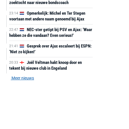
zoektocht naar nieuwe bondscoach
Opmerkelijk: Míchel en Ter Stegen
23:14
voortaan met andere naam genoemd bij Ajax
NEC-ster getipt bij PSV en Ajax: ‘Waar
22:47
hebben ze die vandaan? Even serieus!’
Gesprek over Ajax escaleert bij ESPN:
21:41
‘Niet zo kijken!’
Joël Veltman hakt knoop door en
20:33
tekent bij nieuwe club in Engeland
Meer nieuws