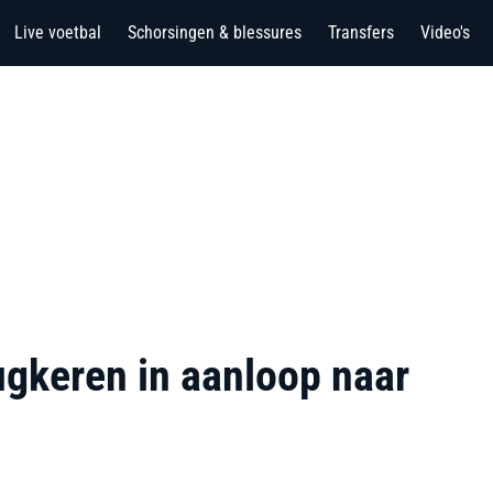
Live voetbal
Schorsingen & blessures
Transfers
Video's
rugkeren in aanloop naar