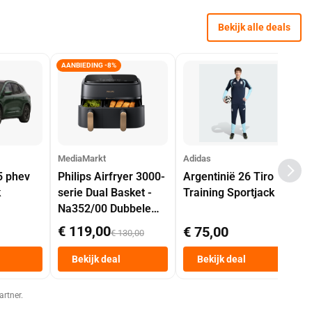
Bekijk alle deals
AANBIEDING -8%
MediaMarkt
Adidas
5 phev
Philips Airfryer 3000-
Argentinië 26 Tiro
k
serie Dual Basket -
Training Sportjack
Na352/00 Dubbele
Mand 9 L Tot 6
€ 119,00
€ 75,00
€ 130,00
Personen
Heteluchtfriteuse
Bekijk deal
Bekijk deal
Zwart
artner.