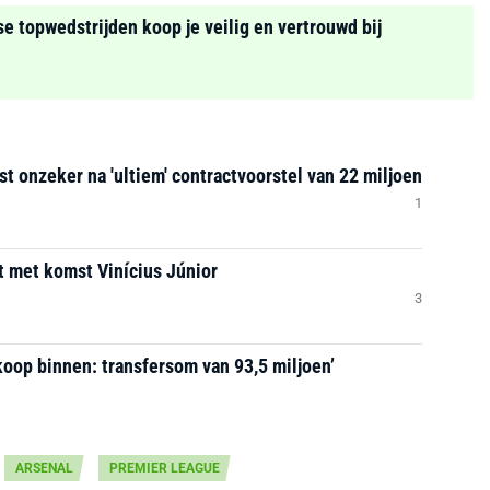
se topwedstrijden koop je veilig en vertrouwd bij
t onzeker na 'ultiem' contractvoorstel van 22 miljoen
1
t met komst Vinícius Júnior
3
koop binnen: transfersom van 93,5 miljoen’
ARSENAL
PREMIER LEAGUE