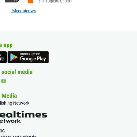
di 4 augustus, 13:01
Meer nieuws
e app
 social media
& Media
blishing Network
20C