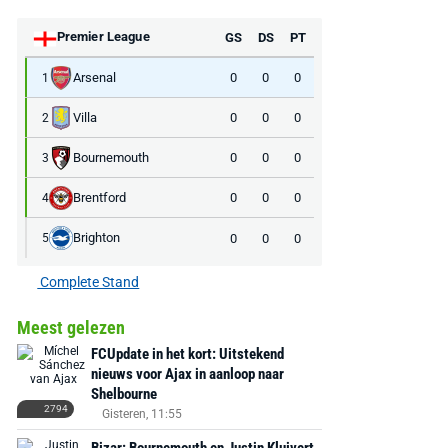
Premier League
GS
DS
PT
Arsenal
0
0
0
1
Villa
0
0
0
2
Bournemouth
0
0
0
3
Brentford
0
0
0
4
Brighton
0
0
0
5
Complete Stand
Meest gelezen
FCUpdate in het kort: Uitstekend
nieuws voor Ajax in aanloop naar
Shelbourne
2794
Gisteren, 11:55