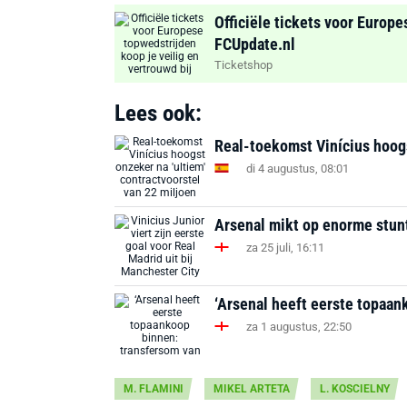
Officiële tickets voor Europe
FCUpdate.nl
Ticketshop
Lees ook:
Real-toekomst Vinícius hoogs
di 4 augustus, 08:01
Arsenal mikt op enorme stun
za 25 juli, 16:11
‘Arsenal heeft eerste topaan
za 1 augustus, 22:50
M. FLAMINI
MIKEL ARTETA
L. KOSCIELNY