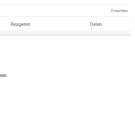
0 reacties
Reageren
Delen
tsen.