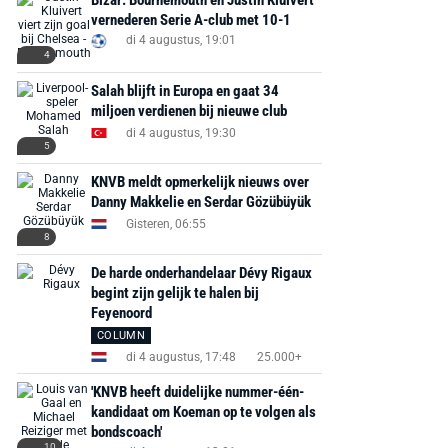
Bizar: Bournemouth en Justin Kluivert
vernederen Serie A-club met 10-1
di 4 augustus, 19:01
4
Salah blijft in Europa en gaat 34
miljoen verdienen bij nieuwe club
di 4 augustus, 19:30
5
KNVB meldt opmerkelijk nieuws over
Danny Makkelie en Serdar Gözübüyük
Gisteren, 06:55
8
De harde onderhandelaar Dévy Rigaux
begint zijn gelijk te halen bij
Feyenoord
COLUMN
di 4 augustus, 17:48
25.000+
'KNVB heeft duidelijke nummer-één-
kandidaat om Koeman op te volgen als
bondscoach'
10