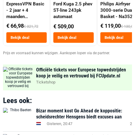
ExpressVPN Basic
Ford Kuga 2.5 phev
Philips Airfryer
- 2 jaar + 4
ST-line 243pk
3000-serie Dual
maanden
automaat
Basket - Na352
abonnement
Dubbele Mand 9 
€ 66,98
€ 119,00
€ 509,00
€ 321,72
€ 130,0
Tot 6 Personen
Heteluchtfriteus
Bekijk deal
Bekijk deal
Bekijk deal
Zwart
Prijs en voorraad kunnen wijzigen. Aankopen lopen via de partner.
Officiële tickets voor Europese topwedstrijden
koop je veilig en vertrouwd bij FCUpdate.nl
Ticketshop
Lees ook:
Bizar moment kost Go Ahead de koppositie:
scheidsrechter Hensgens biedt excuses aan
Gisteren, 20:47
2