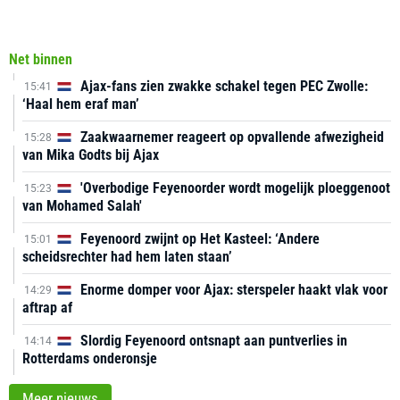
Net binnen
Ajax-fans zien zwakke schakel tegen PEC Zwolle:
15:41
‘Haal hem eraf man’
Zaakwaarnemer reageert op opvallende afwezigheid
15:28
van Mika Godts bij Ajax
'Overbodige Feyenoorder wordt mogelijk ploeggenoot
15:23
van Mohamed Salah'
Feyenoord zwijnt op Het Kasteel: ‘Andere
15:01
scheidsrechter had hem laten staan’
Enorme domper voor Ajax: sterspeler haakt vlak voor
14:29
aftrap af
Slordig Feyenoord ontsnapt aan puntverlies in
14:14
Rotterdams onderonsje
Meer nieuws