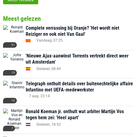
Meest gelezen
Complete verrassing bij Oranje? 'Het wordt niet
Reiziger en ook niet Van Gaal'
Vandaag, 07:25
31
'Nieuwe Ajax-aanwinst Torrents vertrekt direct weer
uit Amsterdam'
Gisteren, 08:49
15
Telegraph onthult details over buitenechtelijke affaire
Infantino met UEFA-medewerkster
7 aug. 23:14
10
Ronald Koeman jr. onthult wat arbiter Martijn Vos
tegen hem zei: 'Heel apart'
Gisteren, 18:52
7