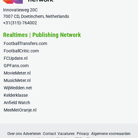
Innovatieweg 20C
7007 CD, Doetinchem, Netherlands
+31(315)-764002
Realtimes | Publishing Network
FootballTransfers.com
FootballCritic.com
FCUpdate.nl
GPFans.com
MovieMeter.nl
MusicMeter.nl
WijWedden.net
Kelderklasse
Anfield Watch
MeeMetOranje.nl
Over ons
Adverteren
Contact
Vacatures
Privacy
Algemene voorwaarden