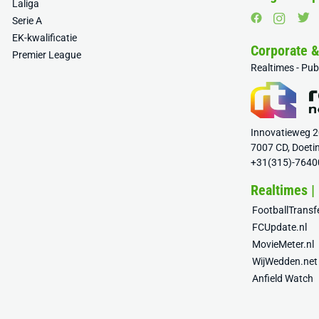
Laliga
Serie A
EK-kwalificatie
Corporate 
Premier League
Realtimes - Pu
Innovatieweg 
7007 CD, Doeti
+31(315)-7640
Realtimes |
FootballTrans
FCUpdate.nl
MovieMeter.nl
WijWedden.net
Anfield Watch