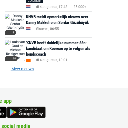
COLUMN
di 4 augustus, 17:48
25.000+
KNVB meldt opmerkelijk nieuws over
Danny Makkelie en Serdar Gözübüyük
Gisteren, 06:55
8
'KNVB heeft duidelijke nummer-één-
kandidaat om Koeman op te volgen als
bondscoach'
10
di 4 augustus, 13:01
Meer nieuws
e app
 social media