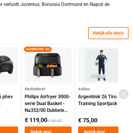
aar verluidt Juventus, Borussia Dortmund en Napoli de
Bekijk alle deals
AANBIEDING -8%
MediaMarkt
Adidas
5 phev
Philips Airfryer 3000-
Argentinië 26 Tiro
k
serie Dual Basket -
Training Sportjack
Na352/00 Dubbele
Mand 9 L Tot 6
€ 119,00
€ 75,00
€ 130,00
Personen
Heteluchtfriteuse
Bekijk deal
Bekijk deal