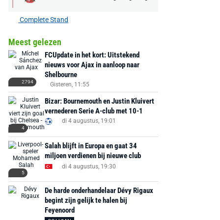
Complete Stand
Meest gelezen
FCUpdate in het kort: Uitstekend
nieuws voor Ajax in aanloop naar
Shelbourne
2794
Gisteren, 11:55
Bizar: Bournemouth en Justin Kluivert
vernederen Serie A-club met 10-1
di 4 augustus, 19:01
4
Salah blijft in Europa en gaat 34
miljoen verdienen bij nieuwe club
di 4 augustus, 19:30
5
De harde onderhandelaar Dévy Rigaux
begint zijn gelijk te halen bij
Feyenoord