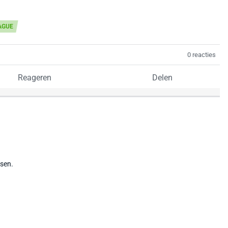
AGUE
0 reacties
Reageren
Delen
tsen.