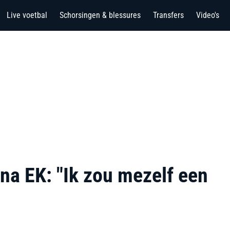
Live voetbal
Schorsingen & blessures
Transfers
Video's
 na EK: "Ik zou mezelf een