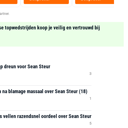
Zwart
artner.
se topwedstrijden koop je veilig en vertrouwd bij
op dreun voor Sean Steur
3
n na blamage massaal over Sean Steur (18)
1
s vellen razendsnel oordeel over Sean Steur
5