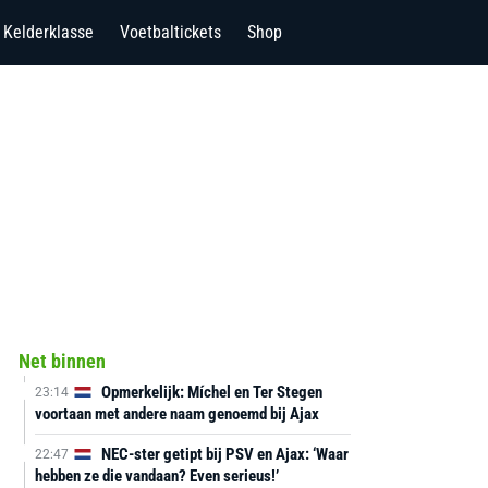
Kelderklasse
Voetbaltickets
Shop
Net binnen
Opmerkelijk: Míchel en Ter Stegen
23:14
voortaan met andere naam genoemd bij Ajax
NEC-ster getipt bij PSV en Ajax: ‘Waar
22:47
hebben ze die vandaan? Even serieus!’