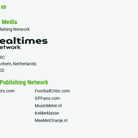
& Media
blishing Network
20C
nchem, Netherlands
02
 Publishing Network
fers.com
FootballCritic.com
GPFans.com
MusicMeter.nl
Kelderklasse
MeeMetOranje.nl