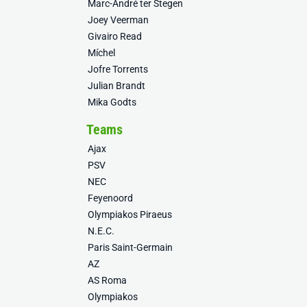
Marc-André ter Stegen
Joey Veerman
Givairo Read
Míchel
Jofre Torrents
Julian Brandt
Mika Godts
Teams
Ajax
PSV
NEC
Feyenoord
Olympiakos Piraeus
N.E.C.
Paris Saint-Germain
AZ
AS Roma
Olympiakos