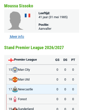
Moussa Sissoko
Leeftijd:
41 jaar (31 mei 1985)
Positie:
Aanvaller
Meer info
Stand Premier League 2026/2027
Premier League
GS
DS
PT
Man City
0
0
0
15
Man Utd
0
0
0
16
Newcastle
0
0
0
17
Forest
0
0
0
18
Sunderland
0
0
0
19