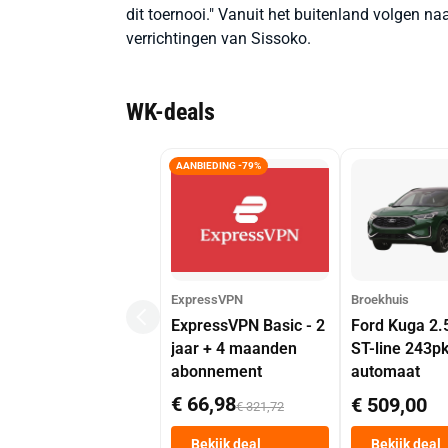
dit toernooi." Vanuit het buitenland volgen n
verrichtingen van Sissoko.
WK-deals
AANBIEDING -79%
ExpressVPN
Broekhuis
ExpressVPN Basic - 2
Ford Kuga 2.
jaar + 4 maanden
ST-line 243p
abonnement
automaat
€ 66,98
€ 509,00
€ 321,72
Bekijk deal
Bekijk deal