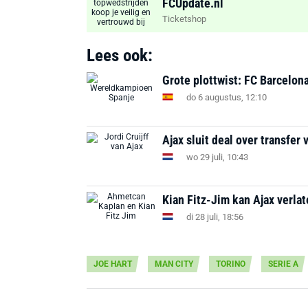
FCUpdate.nl
Ticketshop
Lees ook:
Grote plottwist: FC Barcelon
do 6 augustus, 12:10
Ajax sluit deal over transfer 
wo 29 juli, 10:43
Kian Fitz-Jim kan Ajax verla
di 28 juli, 18:56
JOE HART
MAN CITY
TORINO
SERIE A