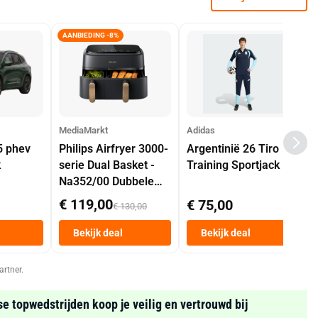
AANBIEDING -8%
MediaMarkt
Adidas
5 phev
Philips Airfryer 3000-
Argentinië 26 Tiro
k
serie Dual Basket -
Training Sportjack
Na352/00 Dubbele
Mand 9 L Tot 6
€ 119,00
€ 75,00
€ 130,00
Personen
Heteluchtfriteuse
Bekijk deal
Bekijk deal
Zwart
artner.
se topwedstrijden koop je veilig en vertrouwd bij