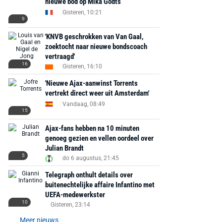
nieuwe bod op Mika Godts
Gisteren, 10:21
9
'KNVB geschrokken van Van Gaal,
zoektocht naar nieuwe bondscoach
vertraagd'
16
Gisteren, 16:10
'Nieuwe Ajax-aanwinst Torrents
vertrekt direct weer uit Amsterdam'
Vandaag, 08:49
15
Ajax-fans hebben na 10 minuten
genoeg gezien en vellen oordeel over
Julian Brandt
5
do 6 augustus, 21:45
Telegraph onthult details over
buitenechtelijke affaire Infantino met
UEFA-medewerkster
10
Gisteren, 23:14
Meer nieuws