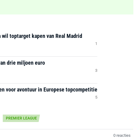
a wil toptarget kapen van Real Madrid
1
van drie miljoen euro
3
ten voor avontuur in Europese topcompetitie
5
PREMIER LEAGUE
0 reacties