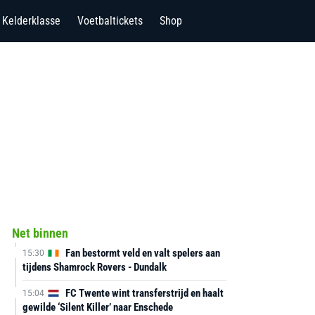
Kelderklasse
Voetbaltickets
Shop
Net binnen
Fan bestormt veld en valt spelers aan
15:30
tijdens Shamrock Rovers - Dundalk
FC Twente wint transferstrijd en haalt
15:04
gewilde ‘Silent Killer’ naar Enschede