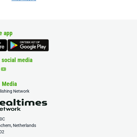
e app
 social media
& Media
blishing Network
20C
nchem, Netherlands
02