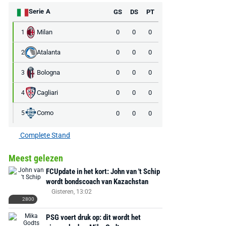
Serie A
GS
DS
PT
Milan
0
0
0
1
Atalanta
0
0
0
2
Bologna
0
0
0
3
Cagliari
0
0
0
4
Como
0
0
0
5
Complete Stand
Meest gelezen
FCUpdate in het kort: John van 't Schip
wordt bondscoach van Kazachstan
Gisteren, 13:02
2800
PSG voert druk op: dit wordt het