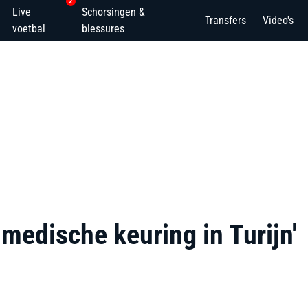
2
Live
Schorsingen &
Transfers
Video's
voetbal
blessures
medische keuring in Turijn'