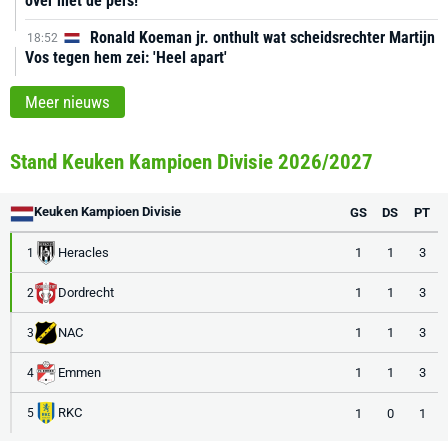
over met de pers!'
Ronald Koeman jr. onthult wat scheidsrechter Martijn
18:52
Vos tegen hem zei: 'Heel apart'
Meer nieuws
Stand Keuken Kampioen Divisie 2026/2027
Keuken Kampioen Divisie
GS
DS
PT
Heracles
1
1
3
1
Dordrecht
1
1
3
2
NAC
1
1
3
3
Emmen
1
1
3
4
RKC
1
0
1
5