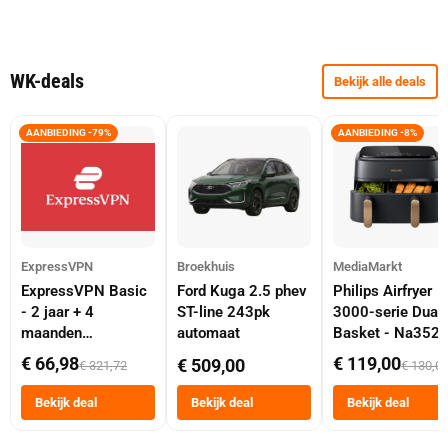
WK-deals
Bekijk alle deals
AANBIEDING -79%
AANBIEDING -8%
ExpressVPN
Broekhuis
MediaMarkt
ExpressVPN Basic
Ford Kuga 2.5 phev
Philips Airfryer
- 2 jaar + 4
ST-line 243pk
3000-serie Dual
maanden
automaat
Basket - Na352
abonnement
Dubbele Mand 9 
€ 66,98
€ 119,00
€ 509,00
€ 321,72
€ 130,0
Tot 6 Personen
Heteluchtfriteus
Bekijk deal
Bekijk deal
Bekijk deal
Zwart