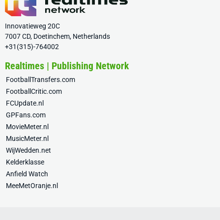
Innovatieweg 20C
7007 CD, Doetinchem, Netherlands
+31(315)-764002
Realtimes | Publishing Network
FootballTransfers.com
FootballCritic.com
FCUpdate.nl
GPFans.com
MovieMeter.nl
MusicMeter.nl
WijWedden.net
Kelderklasse
Anfield Watch
MeeMetOranje.nl