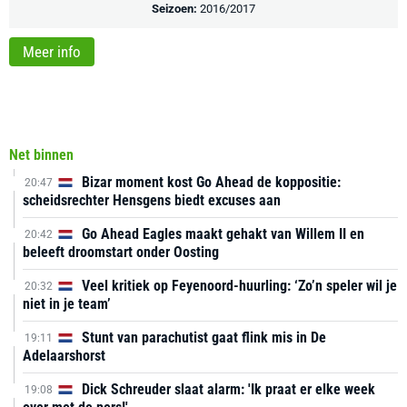
Seizoen:
2016/2017
Meer info
Net binnen
Bizar moment kost Go Ahead de koppositie:
20:47
scheidsrechter Hensgens biedt excuses aan
Go Ahead Eagles maakt gehakt van Willem II en
20:42
beleeft droomstart onder Oosting
Veel kritiek op Feyenoord-huurling: ‘Zo’n speler wil je
20:32
niet in je team’
Stunt van parachutist gaat flink mis in De
19:11
Adelaarshorst
Dick Schreuder slaat alarm: 'Ik praat er elke week
19:08