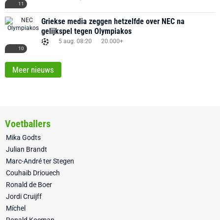
11
Griekse media zeggen hetzelfde over NEC na
gelijkspel tegen Olympiakos
5 aug. 08:20
20.000+
10
Meer nieuws
Voetballers
Mika Godts
Julian Brandt
Marc-André ter Stegen
Couhaib Driouech
Ronald de Boer
Jordi Cruijff
Míchel