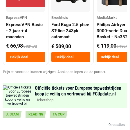
ExpressVPN
Broekhuis
MediaMarkt
ExpressVPN Basic
Ford Kuga 2.5 phev
Philips Airfryer
- 2 jaar + 4
ST-line 243pk
3000-serie Dual
maanden
automaat
Basket - Na352
abonnement
Dubbele Mand 9 
€ 66,98
€ 119,00
€ 509,00
€ 321,72
€ 130,0
Tot 6 Personen
Heteluchtfriteus
Bekijk deal
Bekijk deal
Bekijk deal
Zwart
Prijs en voorraad kunnen wijzigen. Aankopen lopen via de partner.
Officiële tickets voor Europese topwedstrijden
koop je veilig en vertrouwd bij FCUpdate.nl
Ticketshop
J. STAM
READING
FA CUP
0 reacties