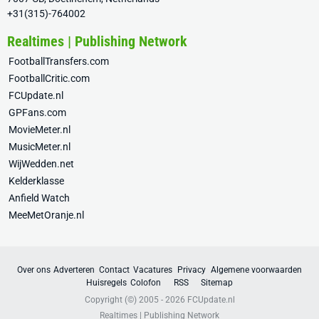
+31(315)-764002
Realtimes | Publishing Network
FootballTransfers.com
FootballCritic.com
FCUpdate.nl
GPFans.com
MovieMeter.nl
MusicMeter.nl
WijWedden.net
Kelderklasse
Anfield Watch
MeeMetOranje.nl
Over ons
Adverteren
Contact
Vacatures
Privacy
Algemene voorwaarden
Huisregels
Colofon
RSS
Sitemap
Copyright (©) 2005 - 2026
FCUpdate.nl
Realtimes | Publishing Network