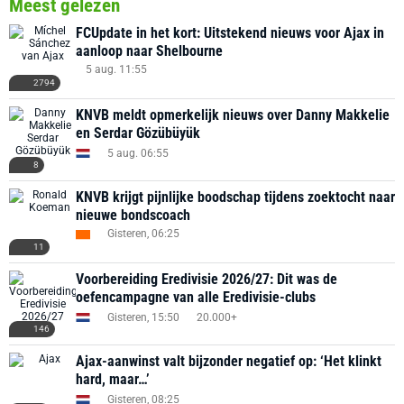
Meest gelezen
FCUpdate in het kort: Uitstekend nieuws voor Ajax in
aanloop naar Shelbourne
5 aug. 11:55
2794
KNVB meldt opmerkelijk nieuws over Danny Makkelie
en Serdar Gözübüyük
5 aug. 06:55
8
KNVB krijgt pijnlijke boodschap tijdens zoektocht naar
nieuwe bondscoach
Gisteren, 06:25
11
Voorbereiding Eredivisie 2026/27: Dit was de
oefencampagne van alle Eredivisie-clubs
Gisteren, 15:50
20.000+
146
Ajax-aanwinst valt bijzonder negatief op: ‘Het klinkt
hard, maar…’
Gisteren, 08:25