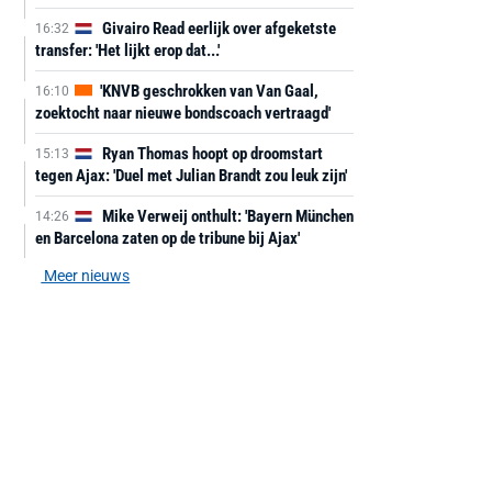
Givairo Read eerlijk over afgeketste
16:32
transfer: 'Het lijkt erop dat...'
'KNVB geschrokken van Van Gaal,
16:10
zoektocht naar nieuwe bondscoach vertraagd'
Ryan Thomas hoopt op droomstart
15:13
tegen Ajax: 'Duel met Julian Brandt zou leuk zijn'
Mike Verweij onthult: 'Bayern München
14:26
en Barcelona zaten op de tribune bij Ajax'
Meer nieuws