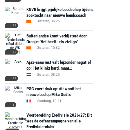
KNVB krijgt pijnlijke boodschap tijdens
zoektocht naar nieuwe bondscoach
Gisteren, 06:25
11
Buitenlandse krant verbijsterd door
Oranje: ‘Het heeft iets zieligs’
Gisteren, 15:32
12
Ajax-aanwinst valt bijzonder negatief
op: ‘Het klinkt hard, maar…’
Gisteren, 08:25
11
PSG voert druk op: dit wordt het
nieuwe bod op Mika Godts
Vandaag, 10:21
8
Voorbereiding Eredivisie 2026/27: Dit
was de oefencampagne van alle
Eredivisie-clubs