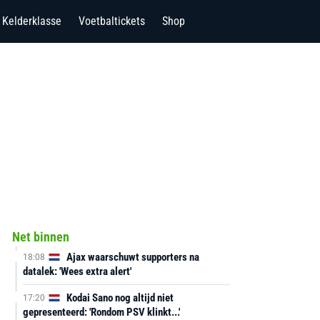
Kelderklasse
Voetbaltickets
Shop
Net binnen
Ajax waarschuwt supporters na
18:08
datalek: 'Wees extra alert'
Kodai Sano nog altijd niet
17:20
gepresenteerd: 'Rondom PSV klinkt...'