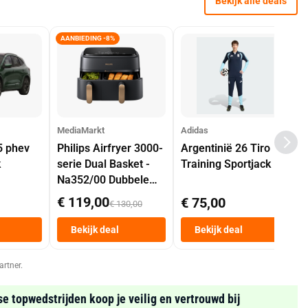
Bekijk alle deals
AANBIEDING -8%
MediaMarkt
Adidas
5 phev
Philips Airfryer 3000-
Argentinië 26 Tiro
k
serie Dual Basket -
Training Sportjack
Na352/00 Dubbele
Mand 9 L Tot 6
€ 119,00
€ 75,00
€ 130,00
Personen
Heteluchtfriteuse
Bekijk deal
Bekijk deal
Zwart
artner.
se topwedstrijden koop je veilig en vertrouwd bij