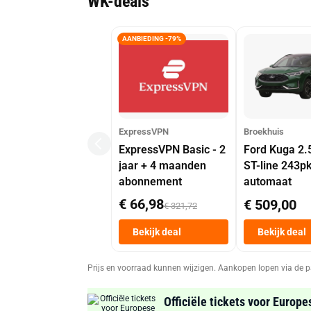
WK-deals
AANBIEDING -79%
ExpressVPN
Broekhuis
ExpressVPN Basic - 2
Ford Kuga 2.
jaar + 4 maanden
ST-line 243p
abonnement
automaat
€ 66,98
€ 509,00
€ 321,72
Bekijk deal
Bekijk deal
Prijs en voorraad kunnen wijzigen. Aankopen lopen via de p
Officiële tickets voor Europe