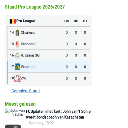
Stand Pro League 2026/2027
Pro League
GS
DS
PT
Charleroi
0
0
0
14
Standard
0
0
0
15
R. Union SG
0
0
0
16
Westerlo
0
0
0
17
ZW
0
0
0
18
Complete Stand
Meest gelezen
FCUpdate in het kort: John van 't Schip
wordt bondscoach van Kazachstan
Vandaag, 13:02
2800