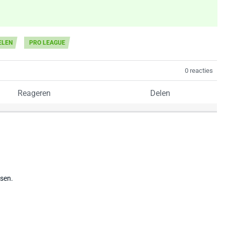
ELEN
PRO LEAGUE
0 reacties
Reageren
Delen
tsen.