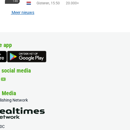
146
Gisteren, 15:50
20.000+
Meer nieuws
e app
 social media
& Media
blishing Network
20C