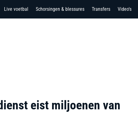
Live voetbal
Schorsingen & blessures
Transfers
Video's
dienst eist miljoenen van