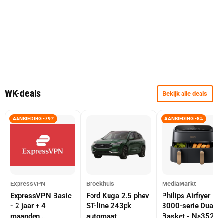
WK-deals
Bekijk alle deals
AANBIEDING -79%
AANBIEDING -8%
ExpressVPN
Broekhuis
MediaMarkt
ExpressVPN Basic
Ford Kuga 2.5 phev
Philips Airfryer
- 2 jaar + 4
ST-line 243pk
3000-serie Dual
maanden
automaat
Basket - Na352