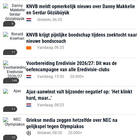
KNVB meldt opmerkelijk nieuws over Danny Makkelie
en Serdar Gözübüyük
Gisteren, 06:55
8
KNVB krijgt pijnlijke boodschap tijdens zoektocht naar
nieuwe bondscoach
Vandaag, 06:25
11
Voorbereiding Eredivisie 2026/27: Dit was de
oefencampagne van alle Eredivisie-clubs
Vandaag, 15:50
20.000+
146
Ajax-aanwinst valt bijzonder negatief op: ‘Het klinkt
hard, maar…’
Vandaag, 08:25
11
Griekse media zeggen hetzelfde over NEC na
gelijkspel tegen Olympiakos
Gisteren, 08:20
20.000+
10