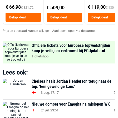
abonnement
Dubbele Mand 9 
€ 66,98
€ 119,00
€ 509,00
€ 321,72
€ 130,0
Tot 6 Personen
Heteluchtfriteus
Bekijk deal
Bekijk deal
Bekijk deal
Zwart
Prijs en voorraad kunnen wijzigen. Aankopen lopen via de partner.
Officiële tickets voor Europese topwedstrijden
koop je veilig en vertrouwd bij FCUpdate.nl
Ticketshop
Lees ook:
Chelsea haalt Jordan Henderson terug naar de
top: 'Een geweldige kans'
3 aug. 17:17
2
Nieuwe domper voor Emegha na mislopen WK
24 jul. 23:51
1