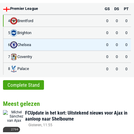
Premier League
GS
DS
PT
Brentford
0
0
0
4
Brighton
0
0
0
5
Chelsea
0
0
0
6
Coventry
0
0
0
7
Palace
0
0
0
8
Complete Stand
Meest gelezen
FCUpdate in het kort: Uitstekend nieuws voor Ajax in
aanloop naar Shelbourne
Gisteren, 11:55
2794