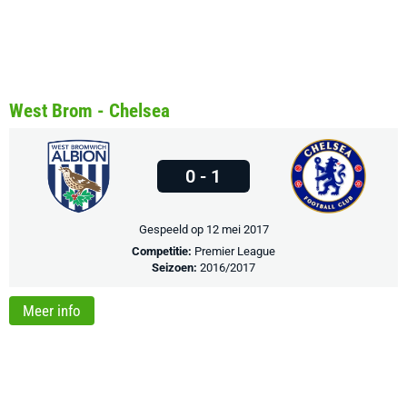
West Brom - Chelsea
0 - 1
Gespeeld op 12 mei 2017
Competitie:
Premier League
Seizoen:
2016/2017
Meer info