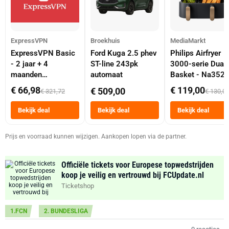
ExpressVPN
Broekhuis
MediaMarkt
ExpressVPN Basic
Ford Kuga 2.5 phev
Philips Airfryer
- 2 jaar + 4
ST-line 243pk
3000-serie Dual
maanden
automaat
Basket - Na352
abonnement
Dubbele Mand 9 
€ 66,98
€ 119,00
€ 509,00
€ 321,72
€ 130,0
Tot 6 Personen
Heteluchtfriteus
Bekijk deal
Bekijk deal
Bekijk deal
Zwart
Prijs en voorraad kunnen wijzigen. Aankopen lopen via de partner.
Officiële tickets voor Europese topwedstrijden
koop je veilig en vertrouwd bij FCUpdate.nl
Ticketshop
1.FCN
2. BUNDESLIGA