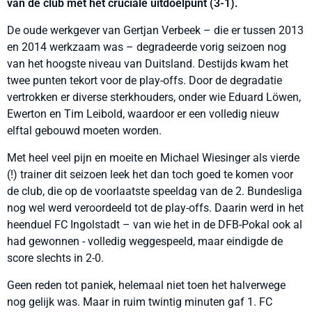
van de club met het cruciale uitdoelpunt (3-1).
De oude werkgever van Gertjan Verbeek – die er tussen 2013
en 2014 werkzaam was – degradeerde vorig seizoen nog
van het hoogste niveau van Duitsland. Destijds kwam het
twee punten tekort voor de play-offs. Door de degradatie
vertrokken er diverse sterkhouders, onder wie Eduard Löwen,
Ewerton en Tim Leibold, waardoor er een volledig nieuw
elftal gebouwd moeten worden.
Met heel veel pijn en moeite en Michael Wiesinger als vierde
(!) trainer dit seizoen leek het dan toch goed te komen voor
de club, die op de voorlaatste speeldag van de 2. Bundesliga
nog wel werd veroordeeld tot de play-offs. Daarin werd in het
heenduel FC Ingolstadt – van wie het in de DFB-Pokal ook al
had gewonnen - volledig weggespeeld, maar eindigde de
score slechts in 2-0.
Geen reden tot paniek, helemaal niet toen het halverwege
nog gelijk was. Maar in ruim twintig minuten gaf 1. FC