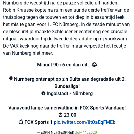
Nürnberg de wedstrijd na de pauze volledig uit handen.
Robin Krausse kopte na ruim een uur de derde treffer van de
thuisploeg tegen de touwen en tot diep in blessuretijd leek
het mis te gaan voor 1. FC Nürnberg. In de zesde minuut van
de blessuretijd maakte Schleusener echter nog een cruciale
uitgoal, waardoor hij de tweede degradatie op rij voorkwam.
De VAR keek nog naar de treffer, maar verpestte het feestje
van Nürnberg niet meer.
Minuut 90'+6 en dan dit...😱
🎥 Nurnberg ontsnapt op z'n Duits aan degradatie uit 2.
Bundesliga!
⚽ Ingolstadt - Nürnberg
Vanavond lange samenvatting in FOX Sports Vandaag!
⏰ 23.00
📺 FOX Sports 1
pic.twitter.com/8tOaEqFMEb
— ESPN NL (@ESPNnl)
July 11, 2020