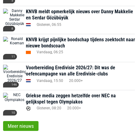
5
KNVB meldt opmerkelijk nieuws over Danny Makkelie
en Serdar Gözübüyük
Gisteren, 06:55
8
KNVB krijgt pijnlijke boodschap tijdens zoektocht naar
nieuwe bondscoach
Vandaag, 06:25
11
Voorbereiding Eredivisie 2026/27: Dit was de
oefencampagne van alle Eredivisie-clubs
Vandaag, 15:50
20.000+
146
Griekse media zeggen hetzelfde over NEC na
gelijkspel tegen Olympiakos
Gisteren, 08:20
20.000+
10
Meer nieuws