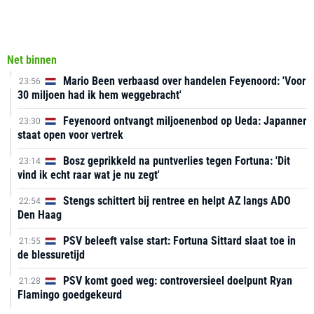
Net binnen
Mario Been verbaasd over handelen Feyenoord: 'Voor
23:56
30 miljoen had ik hem weggebracht'
Feyenoord ontvangt miljoenenbod op Ueda: Japanner
23:30
staat open voor vertrek
Bosz geprikkeld na puntverlies tegen Fortuna: 'Dit
23:14
vind ik echt raar wat je nu zegt'
Stengs schittert bij rentree en helpt AZ langs ADO
22:54
Den Haag
PSV beleeft valse start: Fortuna Sittard slaat toe in
21:55
de blessuretijd
PSV komt goed weg: controversieel doelpunt Ryan
21:28
Flamingo goedgekeurd