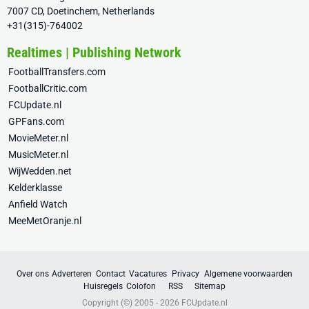
7007 CD, Doetinchem, Netherlands
+31(315)-764002
Realtimes | Publishing Network
FootballTransfers.com
FootballCritic.com
FCUpdate.nl
GPFans.com
MovieMeter.nl
MusicMeter.nl
WijWedden.net
Kelderklasse
Anfield Watch
MeeMetOranje.nl
Over ons
Adverteren
Contact
Vacatures
Privacy
Algemene voorwaarden
Huisregels
Colofon
RSS
Sitemap
Copyright (©) 2005 - 2026
FCUpdate.nl