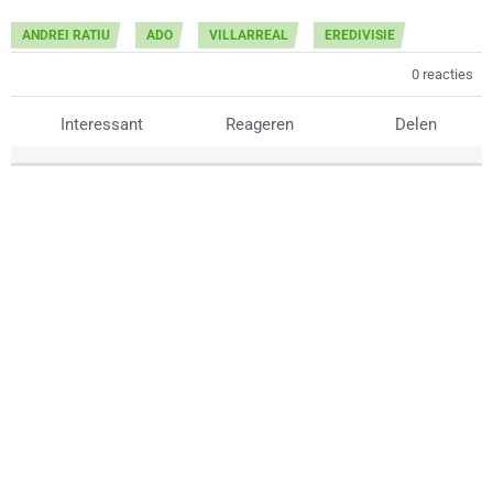
ANDREI RATIU
ADO
VILLARREAL
EREDIVISIE
0 reacties
Interessant
Reageren
Delen