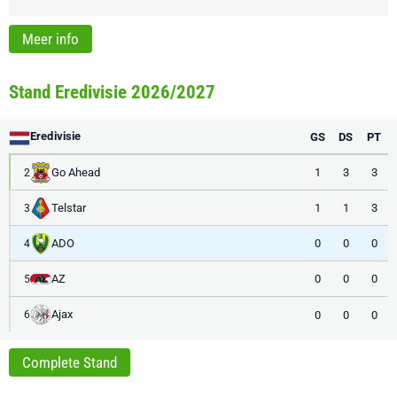
Meer info
Stand Eredivisie 2026/2027
Eredivisie
GS
DS
PT
Go Ahead
1
3
3
2
Telstar
1
1
3
3
ADO
0
0
0
4
AZ
0
0
0
5
Ajax
0
0
0
6
Complete Stand