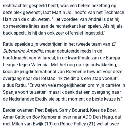
rechtsachter gespeeld heeft, was een betere bezetting op
deze plek gewenst", laat Martin Jol, hoofd van het Technisch
Hart van de club, weten. "Het voordeel van Andrei is dat hij
op meerdere linies aan de rechterkant kan spelen. Als hij als
back speelt, is hij dan ook zeer offensief ingesteld."
Ratiu speelde zijn wedstrijden in het tweede team van
El
Submarino Amarillo
, maar debuteerde reeds in de
hoofdmacht van Villarreal, in de kwartfinale van de Europa
League tegen Valencia. Met het oog op zijn ontwikkeling,
koos de jeugdinternational van Roemenië bewust voor deze
overgang naar de Hofstad. "Ik zie dit als een stap vooruit",
aldus Ratiu. "Er waren vele mogelijkheden om mijn carrière in
Spanje voort te zetten, maar ik denk dat een overgang naar
de Nederlandse Eredivisie op dit moment de beste keuze is."
Eerder kwamen Peet Beijen, Samy Bourard, Kees de Boer,
Amar Catic en Boy Kemper al over naar ADO Den Haag, dat
met Milan van Ewijk (19) en Prince Polley (21) wel al twee