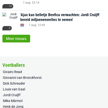
7 aug. 23:14
10
'Ajax kan belletje Benfica verwachten: Jordi Cruijff
bereid miljoenenverlies te nemen'
7 aug. 12:49
8
Meer nieuws
Voetballers
Givairo Read
Giovanni van Bronckhorst
Dick Schreuder
Louis van Gaal
Jordi Cruijff
Mika Mármol
Henk de Jong