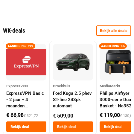
WK-deals
Bekijk alle deals
AANBIEDING -79%
AANBIEDING -8%
ExpressVPN
Broekhuis
MediaMarkt
ExpressVPN Basic
Ford Kuga 2.5 phev
Philips Airfryer
- 2 jaar + 4
ST-line 243pk
3000-serie Dual
maanden
automaat
Basket - Na352
abonnement
Dubbele Mand 9 
€ 66,98
€ 119,00
€ 509,00
€ 321,72
€ 130,0
Tot 6 Personen
Heteluchtfriteus
Bekijk deal
Bekijk deal
Bekijk deal
Zwart