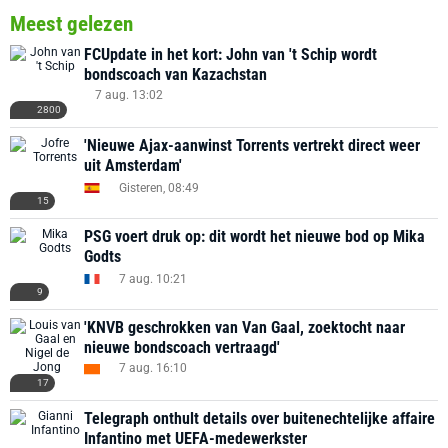
Meest gelezen
FCUpdate in het kort: John van 't Schip wordt
bondscoach van Kazachstan
7 aug. 13:02
2800
'Nieuwe Ajax-aanwinst Torrents vertrekt direct weer
uit Amsterdam'
Gisteren, 08:49
15
PSG voert druk op: dit wordt het nieuwe bod op Mika
Godts
7 aug. 10:21
9
'KNVB geschrokken van Van Gaal, zoektocht naar
nieuwe bondscoach vertraagd'
7 aug. 16:10
17
Telegraph onthult details over buitenechtelijke affaire
Infantino met UEFA-medewerkster