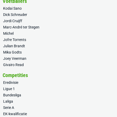
Voetballers
Kodai Sano
Dick Schreuder
Jordi Cruijff
Marc-André ter Stegen
Míchel
Jofre Torrents
Julian Brandt
Mika Godts
Joey Veerman
Givairo Read
Competities
Eredivisie
Ligue 1
Bundesliga
Laliga
Serie A
EK-kwalificatie