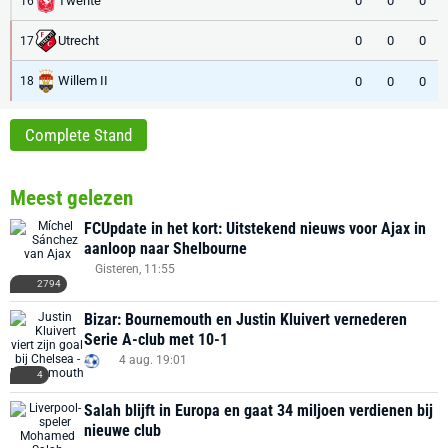
Twente
0
0
0
16
Utrecht
0
0
0
17
Willem II
0
0
0
18
Complete Stand
Meest gelezen
FCUpdate in het kort: Uitstekend nieuws voor Ajax in
aanloop naar Shelbourne
Gisteren, 11:55
2794
Bizar: Bournemouth en Justin Kluivert vernederen
Serie A-club met 10-1
4 aug. 19:01
4
Salah blijft in Europa en gaat 34 miljoen verdienen bij
nieuwe club