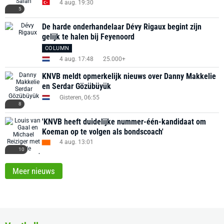
4 aug. 19:30
5
De harde onderhandelaar Dévy Rigaux begint zijn
gelijk te halen bij Feyenoord
COLUMN
4 aug. 17:48
25.000+
KNVB meldt opmerkelijk nieuws over Danny Makkelie
en Serdar Gözübüyük
Gisteren, 06:55
8
'KNVB heeft duidelijke nummer-één-kandidaat om
Koeman op te volgen als bondscoach'
4 aug. 13:01
10
Meer nieuws