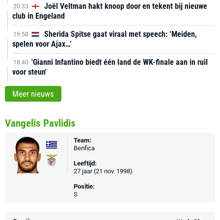
Joël Veltman hakt knoop door en tekent bij nieuwe
20:33
club in Engeland
Sherida Spitse gaat viraal met speech: ‘Meiden,
19:58
spelen voor Ajax…’
'Gianni Infantino biedt één land de WK-finale aan in ruil
18:40
voor steun'
Meer nieuws
Vangelis Pavlidis
Team:
Benfica
Leeftijd:
27 jaar (21 nov. 1998)
Positie:
S