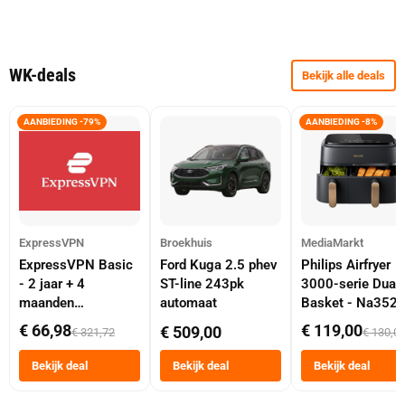
WK-deals
Bekijk alle deals
AANBIEDING -79%
AANBIEDING -8%
ExpressVPN
Broekhuis
MediaMarkt
ExpressVPN Basic
Ford Kuga 2.5 phev
Philips Airfryer
- 2 jaar + 4
ST-line 243pk
3000-serie Dual
maanden
automaat
Basket - Na352
abonnement
Dubbele Mand 9 
€ 66,98
€ 119,00
€ 509,00
€ 321,72
€ 130,0
Tot 6 Personen
Heteluchtfriteus
Bekijk deal
Bekijk deal
Bekijk deal
Zwart