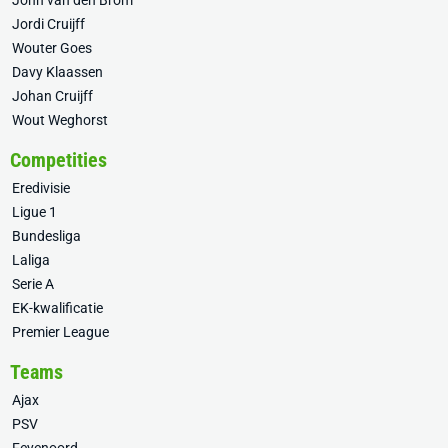
John van den Brom
Jordi Cruijff
Wouter Goes
Davy Klaassen
Johan Cruijff
Wout Weghorst
Competities
Eredivisie
Ligue 1
Bundesliga
Laliga
Serie A
EK-kwalificatie
Premier League
Teams
Ajax
PSV