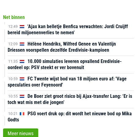
Net binnen
'Ajax kan belletje Benfica verwachten: Jordi Cruijff
12:49
bereid miljoenenverlies te nemen'
Hélène Hendriks, Wilfred Genee en Valentijn
12:09
Driessen voorspellen dezelfde Eredivisie-kampioen
10.000 simulaties leveren opvallend Eredivisie-
11:35
oordeel op: PSV steekt er ver bovenuit
FC Twente wijst bod van 18 miljoen euro af: 'Vage
10:59
speculaties over Feyenoord'
De Boer ziet groot risico bij Ajax-transfer Lang: ‘Er is
10:55
toch wat mis met die jongen’
PSG voert druk op: dit wordt het nieuwe bod op Mika
10:21
Godts
Meer nieuws