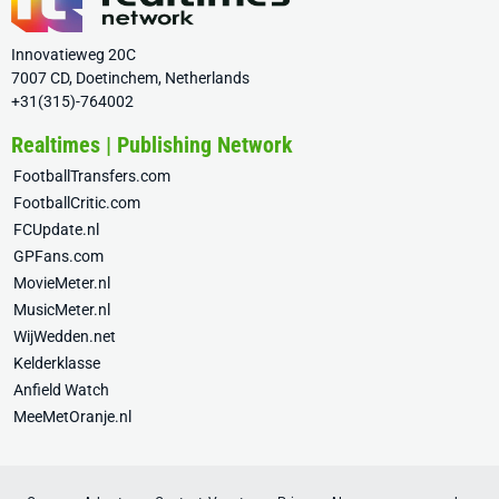
Innovatieweg 20C
7007 CD, Doetinchem, Netherlands
+31(315)-764002
Realtimes | Publishing Network
FootballTransfers.com
FootballCritic.com
FCUpdate.nl
GPFans.com
MovieMeter.nl
MusicMeter.nl
WijWedden.net
Kelderklasse
Anfield Watch
MeeMetOranje.nl