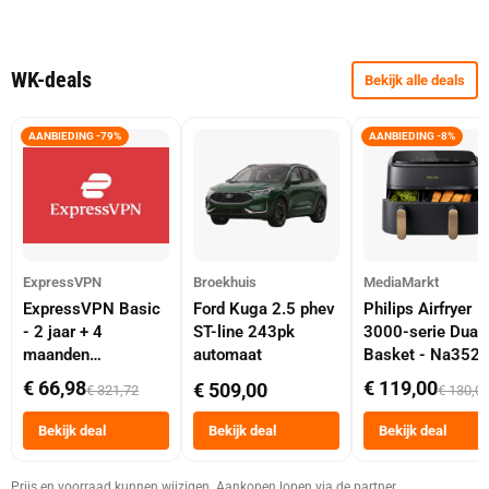
WK-deals
Bekijk alle deals
AANBIEDING -79%
AANBIEDING -8%
ExpressVPN
Broekhuis
MediaMarkt
ExpressVPN Basic
Ford Kuga 2.5 phev
Philips Airfryer
- 2 jaar + 4
ST-line 243pk
3000-serie Dual
maanden
automaat
Basket - Na352
abonnement
Dubbele Mand 9 
€ 66,98
€ 119,00
€ 509,00
€ 321,72
€ 130,0
Tot 6 Personen
Heteluchtfriteus
Bekijk deal
Bekijk deal
Bekijk deal
Zwart
Prijs en voorraad kunnen wijzigen. Aankopen lopen via de partner.