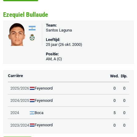
Ezequiel Bullaude
Team:
Santos Laguna
Leeftijd:
25 jaar (26 okt. 2000)
Positie:
AM, A (C)
Carrière
Wed.
Dlp.
Feyenoord
2025/2026
0
0
Feyenoord
2024/2025
0
0
Boca
2024
5
0
Feyenoord
2023/2024
0
0