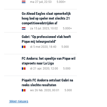
ma 27 juli, 22:53
5.000+
Go Ahead Eagles slaat opmerkelijk
hoog bod op speler met slechts 21
competitiewedstrijden af
za 15 jul. 2023, 10:02
5.000+
Gabri: "Op professioneel vlak heeft
Pique mij teleurgesteld"
di 5 mei 2020, 18:40
5.000
FC Andorra: het speeltje van Pique wil
stapvoets naar La Liga
di 21 apr. 2020, 12:00
5.000
Piqué's FC Andorra ontslaat Gabri na
reeks slechte resultaten
wo 26 feb. 2020, 00:01
5.000
Meer nieuws