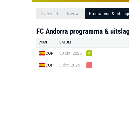
Overzicht
Nieuws
Programma & uitslag
FC Andorra programma & uitsla
COMP.
DATUM
COP
30 okt. 2025
W
COP
3 dec. 2025
L