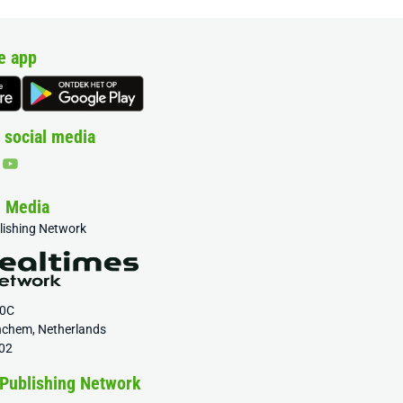
e app
 social media
& Media
blishing Network
20C
nchem, Netherlands
02
 Publishing Network