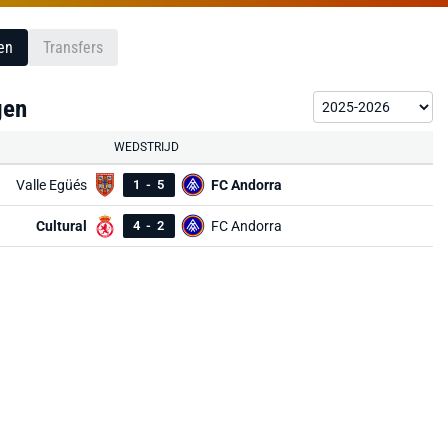
en
Transfers
gen
WEDSTRIJD
Valle Egüés
1
-
5
FC Andorra
Cultural
4
-
2
FC Andorra