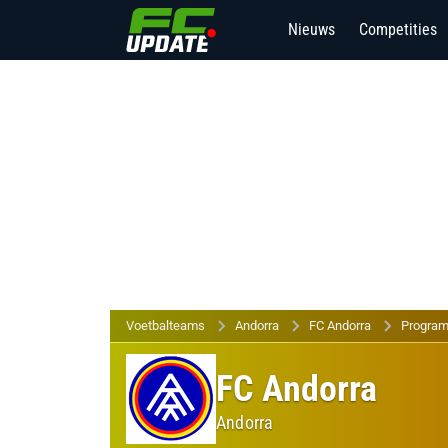
Nieuws
Competities
Voetbalteams
Andorra
FC Andorra
Program
FC Andorra
Andorra