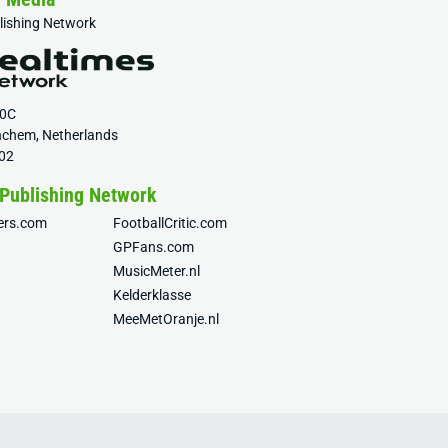
blishing Network
20C
nchem, Netherlands
02
 Publishing Network
fers.com
FootballCritic.com
GPFans.com
MusicMeter.nl
Kelderklasse
MeeMetOranje.nl