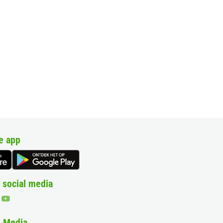
e app
 social media
& Media