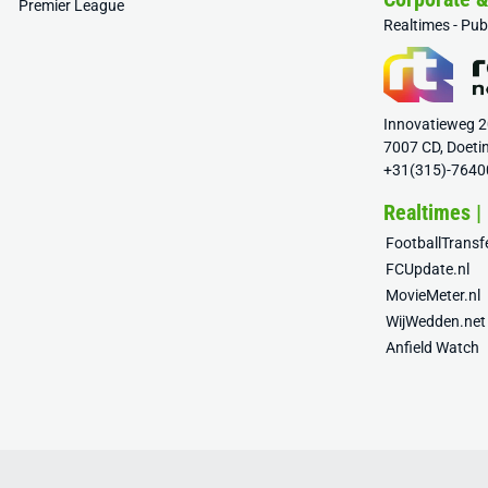
Premier League
Realtimes - Pu
Innovatieweg 
7007 CD, Doeti
+31(315)-7640
Realtimes |
FootballTrans
FCUpdate.nl
MovieMeter.nl
WijWedden.net
Anfield Watch