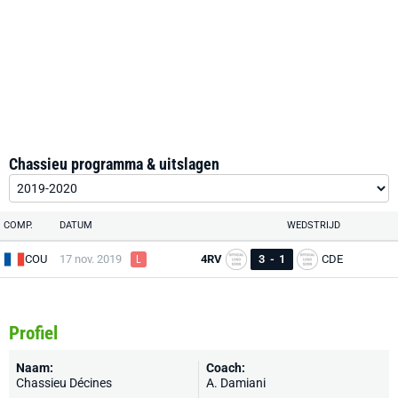
Chassieu programma & uitslagen
COMP.
DATUM
WEDSTRIJD
COU
17 nov. 2019
4RV
3
-
1
CDE
L
Profiel
Naam:
Coach:
Chassieu Décines
A. Damiani