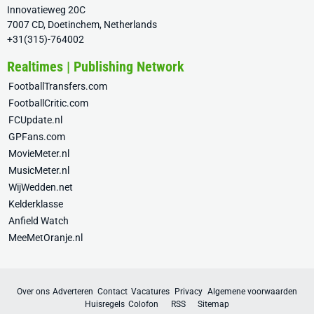
Innovatieweg 20C
7007 CD, Doetinchem, Netherlands
+31(315)-764002
Realtimes | Publishing Network
FootballTransfers.com
FootballCritic.com
FCUpdate.nl
GPFans.com
MovieMeter.nl
MusicMeter.nl
WijWedden.net
Kelderklasse
Anfield Watch
MeeMetOranje.nl
Over ons
Adverteren
Contact
Vacatures
Privacy
Algemene voorwaarden
Huisregels
Colofon
RSS
Sitemap