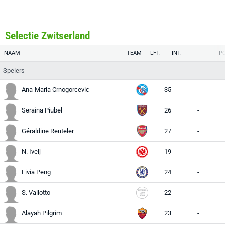
Selectie Zwitserland
NAAM
TEAM
LFT.
INT.
PO
Spelers
Ana-Maria Crnogorcevic
35
-
Seraina Piubel
26
-
Géraldine Reuteler
27
-
N. Ivelj
19
-
Livia Peng
24
-
S. Vallotto
22
-
Alayah Pilgrim
23
-