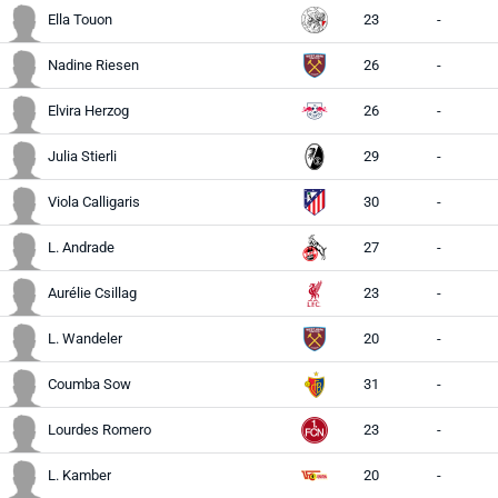
Ella Touon
23
-
Nadine Riesen
26
-
Elvira Herzog
26
-
Julia Stierli
29
-
Viola Calligaris
30
-
L. Andrade
27
-
Aurélie Csillag
23
-
L. Wandeler
20
-
Coumba Sow
31
-
Lourdes Romero
23
-
L. Kamber
20
-