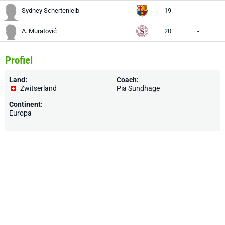
Sydney Schertenleib
19
-
A. Muratović
20
-
Profiel
Land:
Coach:
Zwitserland
Pia Sundhage
Continent:
Europa